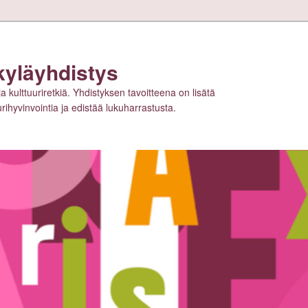
kyläyhdistys
ja kulttuuriretkiä. Yhdistyksen tavoitteena on lisätä
tuurihyvinvointia ja edistää lukuharrastusta.