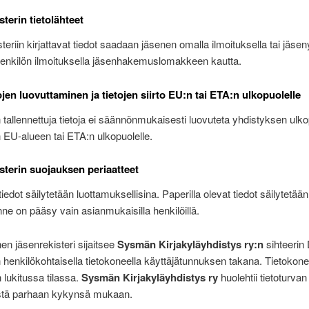
rin tietolähteet
teriin kirjattavat tiedot saadaan jäsenen omalla ilmoituksella tai jäsen
enkilön ilmoituksella jäsenhakemuslomakkeen kautta.
n luovuttaminen ja tietojen siirto EU:n tai ETA:n ulkopuolelle
n tallennettuja tietoja ei säännönmukaisesti luovuteta yhdistyksen ulkop
EU-alueen tai ETA:n ulkopuolelle.
erin suojauksen periaatteet
iedot säilytetään luottamuksellisina. Paperilla olevat tiedot säilytetää
nne on pääsy vain asianmukaisilla henkilöillä.
en jäsenrekisteri sijaitsee
Sysmän Kirjakyläyhdistys ry:n
sihteerin
henkilökohtaisella tietokoneella käyttäjätunnuksen takana. Tietokone
n lukitussa tilassa.
Sysmän Kirjakyläyhdistys ry
huolehtii tietoturvan
stä parhaan kykynsä mukaan.