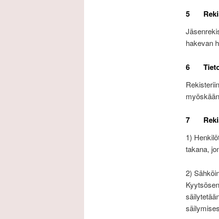
5 Rekiste
Jäsenrekis
hakevan h
6 Tietoje
Rekisterii
myöskään 
7 Rekist
1) Henkilöt
takana, jo
2) Sähköin
Kyytsösen 
säilytetää
säilymise