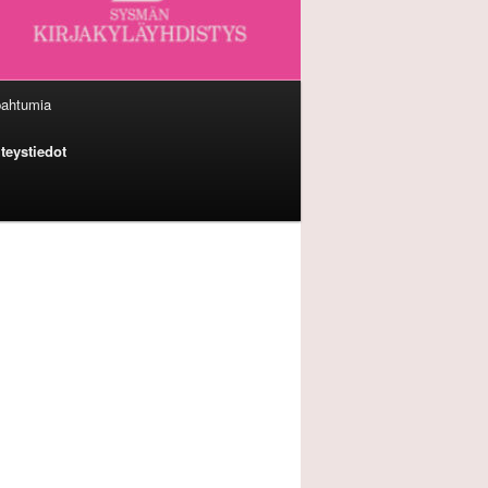
pahtumia
teystiedot