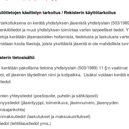
tietojen käsittelyn tarkoitus / Rekisterin käyttötarkoitus
 tarkoituksena on kerätä yhdistyksen jäsenistä yhdistyslain (503/1989
enkilötiedot ja muut yhdistyksen toimintaa varten tarpeelliset tiedot. Y
etoja kerätään jäsenasioiden hoitamista, tiedotusta ja laskutusta varte
oidaan koota tilastoja, joista yksittäistä jäsentä ei ole mahdollista tun
rin tietosisältö
n kerätään pakollisina tietoina yhdistyslain (503/1989) 11 §:n vaatimat
dot, eli jäsenen täydellinen nimi ja kotipaikka. Lisäksi voidaan kerätä 
tiedot:
nten yhteystiedot (postiosoite, puhelin ja sähköposti)
nyystiedot (jäsentyyppi, toimenkuva, jäsennumero, jäsenyyden
misajankohta)
nmaksutiedot (laskutukset ja maksusuoritukset)
iedot (lehtitilaustiedot yms
.
)