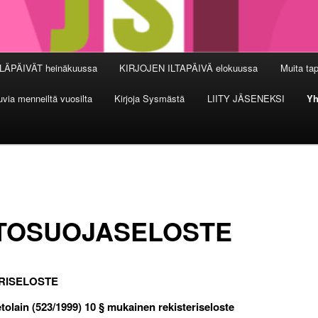
LÄPÄIVÄT heinäkuussa
KIRJOJEN ILTAPÄIVÄ elokuussa
Muita ta
via menneiltä vuosilta
Kirjoja Sysmästä
LIITY JÄSENEKSI
Yh
ETOSUOJASELOSTE
RISELOSTE
etolain (523/1999) 10 § mukainen rekisteriseloste