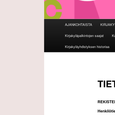
Päävalikko
AJANKOHTAISTA
KIRJAKY
Kirjakyläpalkintojen saajat
Ku
Kirjakyläyhdistyksen historiaa
TI
REKISTE
Henkilöti