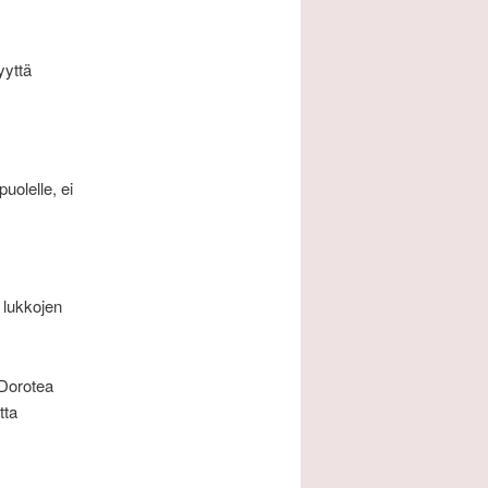
yyttä
uolelle, ei
n lukkojen
 Dorotea
tta