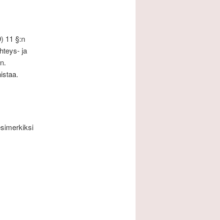
) 11 §:n
hteys- ja
n.
nistaa.
esimerkiksi