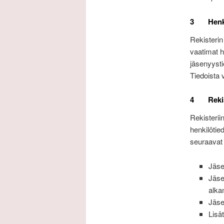
3 Henkilö
Rekisterin
vaatimat h
jäsenyysti
Tiedoista v
4 Rekiste
Rekisterii
henkilötie
seuraavat 
Jäse
Jäse
alka
Jäse
Lisät