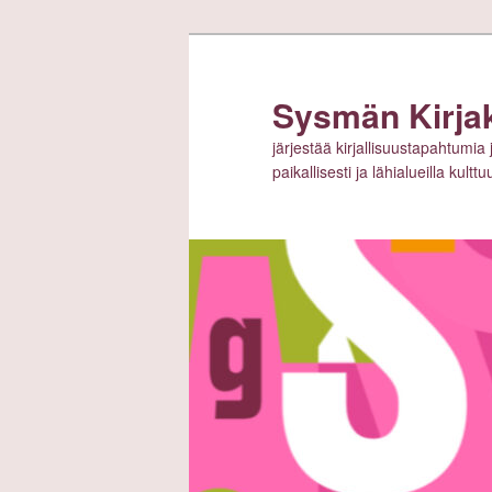
Siirry
sisältöön
Sysmän Kirja
järjestää kirjallisuustapahtumia 
paikallisesti ja lähialueilla kult