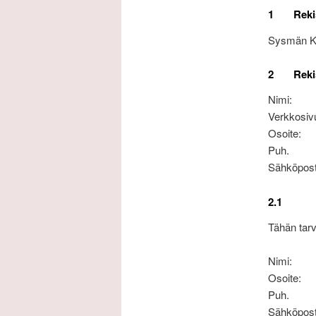
1 Rekist
Sysmän Kir
2 Rekist
Nimi:
Verkkosi
Osoit
Puh
Sähköpost
2.1 Reki
Tähän tarvi
Nimi
Osoi
Puh
Sähköpost