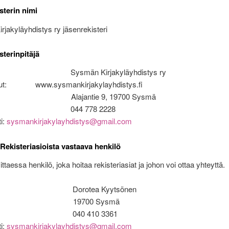
erin nimi
jakyläyhdistys ry jäsenrekisteri
erinpitäjä
 Sysmän Kirjakyläyhdistys ry
vut: www.sysmankirjakylayhdistys.fi
e: Alajantie 9, 19700 Sysmä
. 044 778 2228
i:
sysmankirjakylayhdistys@gmail.com
steriasioista vastaava henkilö
ttaessa henkilö, joka hoitaa rekisteriasiat ja johon voi ottaa yhteyttä.
: Dorotea Kyytsönen
te: 19700 Sysmä
. 040 410 3361
i:
sysmankirjakylayhdistys@gmail.com