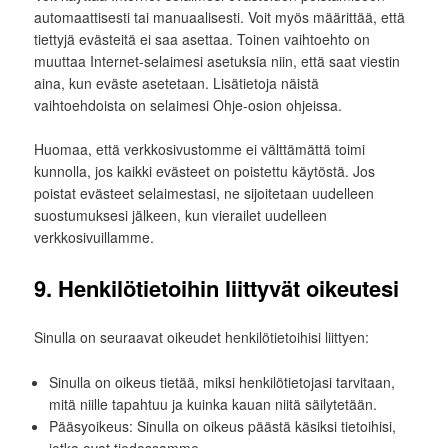
automaattisesti tai manuaalisesti. Voit myös määrittää, että
tiettyjä evästeitä ei saa asettaa. Toinen vaihtoehto on
muuttaa Internet-selaimesi asetuksia niin, että saat viestin
aina, kun eväste asetetaan. Lisätietoja näistä
vaihtoehdoista on selaimesi Ohje-osion ohjeissa.
Huomaa, että verkkosivustomme ei välttämättä toimi
kunnolla, jos kaikki evästeet on poistettu käytöstä. Jos
poistat evästeet selaimestasi, ne sijoitetaan uudelleen
suostumuksesi jälkeen, kun vierailet uudelleen
verkkosivuillamme.
9. Henkilötietoihin liittyvät oikeutesi
Sinulla on seuraavat oikeudet henkilötietoihisi liittyen:
Sinulla on oikeus tietää, miksi henkilötietojasi tarvitaan,
mitä niille tapahtuu ja kuinka kauan niitä säilytetään.
Pääsyoikeus: Sinulla on oikeus päästä käsiksi tietoihisi,
jotka ovat tiedossamme.