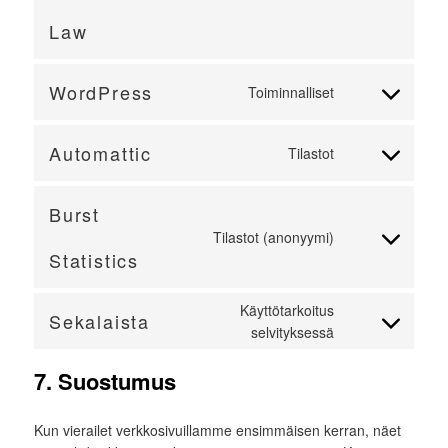
to
Law
service
eu-
cookie-
WordPress
Toiminnalliset
Consent
law
to
service
Automattic
Tilastot
Consent
wordpress
to
service
Burst
automattic
Tilastot (anonyymi)
Consent
Statistics
to
service
Käyttötarkoitus
burst-
Sekalaista
Consent
selvityksessä
statistics
to
7. Suostumus
service
sekalaista
Kun vierailet verkkosivuillamme ensimmäisen kerran, näet