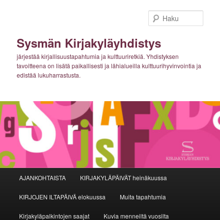
Siirry
sisältöön
Haku
Sysmän Kirjakyläyhdistys
järjestää kirjallisuustapahtumia ja kulttuuriretkiä. Yhdistyksen
tavoitteena on lisätä paikallisesti ja lähialueilla kulttuurihyvinvointia ja
edistää lukuharrastusta.
Päävalikko
AJANKOHTAISTA
KIRJAKYLÄPÄIVÄT heinäkuussa
KIRJOJEN ILTAPÄIVÄ elokuussa
Muita tapahtumia
Kirjakyläpalkintojen saajat
Kuvia menneiltä vuosilta