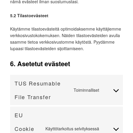
nämä evästeet ilman suostumustasi.
5.2 Tilastoevästeet
Käytämme tilastoevästeitä optimoidaksemme käyttäjiemme
verkkosivustokokemuksen. Näiden tilastoevästeiden avulla
saamme tietoa verkkosivustomme käytöstä. Pyydämme
lupaasi tilastoevästeiden sijoittamiseen.
6. Asetetut evästeet
TUS Resumable
Toiminnalliset
Consent
File Transfer
to
service
tus-
EU
resumable-
file-
Cookie
Käyttötarkoitus selvityksessä
Consent
transfer