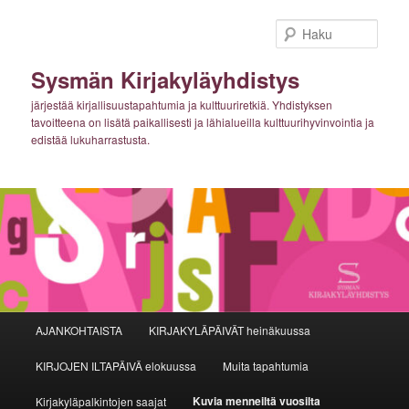
Siirry
sisältöön
Haku
Sysmän Kirjakyläyhdistys
järjestää kirjallisuustapahtumia ja kulttuuriretkiä. Yhdistyksen
tavoitteena on lisätä paikallisesti ja lähialueilla kulttuurihyvinvointia ja
edistää lukuharrastusta.
Päävalikko
AJANKOHTAISTA
KIRJAKYLÄPÄIVÄT heinäkuussa
KIRJOJEN ILTAPÄIVÄ elokuussa
Muita tapahtumia
Kuvia menneiltä vuosilta
Kirjakyläpalkintojen saajat