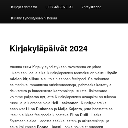
Kirjoja Sysmästä
LIITY JÄSENEKSI
Yhteystiedot
Kirjakyläyhdistyksen historiaa
Kirjakyläpäivät 2024
Vuonna 2024 Kirjakyläyhdistyksen tavoitteena on jakaa
lukemisen iloa ja siksi kirjakyläpäivien teemaksi on valittu
Hyvän
mielen kirjallisuus
eli toisin sanoen feelgood. Se tarkoittaa
esimerkiksi romanttisia viihderomaaneja, pehmeäksikeitettyjä
dekkareita ja humoristista kertomakirjallisuutta. Iloksemme
voimme paljastaa nyt, että Kirjakyläpäivien avaajaksi on tulossa
runoilija ja luontoneuvoja
Heli Laaksonen
. Kirjailijavieraiksi
saapuvat
Liina Putkonen
ja
Maija Kajanto
, joita haastattelee
itsekin silkkaa feelgoodia kirjoittava
Elina Pulli
. Lisäksi
Sysmään ajelee Liedosta saakka lasten- ja aikuistenkirjailija
sekä kolumnisti
Roope Lipasti
, jonka nokkelat romaanit