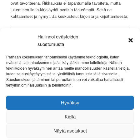
ovat tavoitteena. Rikkauksia ei tapahtumalla tavoiteta, mutta
lukemisen ilo ja kirjalöydöt ovatkin tärkeämpiä. Sekä ne
kohtaamiset ja hymyt. Ja keskustelut kirjoista ja kirjoittamisesta.
Hallinnoi evästeiden
suostumusta
Parhaan kokemuksen tarjoamiseksi käytämme teknologioita, kuten
evästeitä, tallentaaksemme ja/tai käyttääksemme laitetietoja. Näiden
tekniikoiden hyväksyminen antaa meille mahdollisuuden käsitellä tietoja,
kuten selauskäyttäytymistä tai yksilöllisiä tunnuksia tällä sivustolla.
Suostumuksen jättäminen tai peruuttaminen voi vaikuttaa haitallisesti
tiettyihin ominaisuuksiin ja toimintoihin.
Hyväksy
Kiellä
Näytä asetukset
TIETOSUOJASELOSTE
Voimanlähteenä WordPress