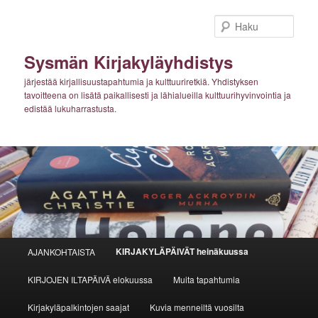
Siirry
sisältöön
Haku
Sysmän Kirjakyläyhdistys
järjestää kirjallisuustapahtumia ja kulttuuriretkiä. Yhdistyksen
tavoitteena on lisätä paikallisesti ja lähialueilla kulttuurihyvinvointia ja
edistää lukuharrastusta.
Päävalikko
KIRJAKYLÄPÄIVÄT heinäkuussa
AJANKOHTAISTA
KIRJOJEN ILTAPÄIVÄ elokuussa
Muita tapahtumia
Kirjakyläpalkintojen saajat
Kuvia menneiltä vuosilta