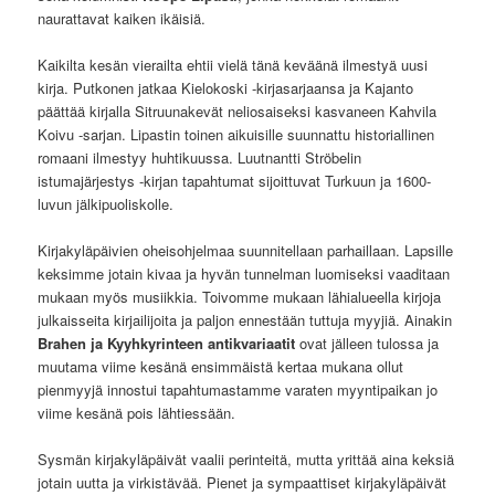
naurattavat kaiken ikäisiä.
Kaikilta kesän vierailta ehtii vielä tänä keväänä ilmestyä uusi
kirja. Putkonen jatkaa Kielokoski -kirjasarjaansa ja Kajanto
päättää kirjalla Sitruunakevät neliosaiseksi kasvaneen Kahvila
Koivu -sarjan. Lipastin toinen aikuisille suunnattu historiallinen
romaani ilmestyy huhtikuussa. Luutnantti Ströbelin
istumajärjestys -kirjan tapahtumat sijoittuvat Turkuun ja 1600-
luvun jälkipuoliskolle.
Kirjakyläpäivien oheisohjelmaa suunnitellaan parhaillaan. Lapsille
keksimme jotain kivaa ja hyvän tunnelman luomiseksi vaaditaan
mukaan myös musiikkia. Toivomme mukaan lähialueella kirjoja
julkaisseita kirjailijoita ja paljon ennestään tuttuja myyjiä. Ainakin
Brahen ja Kyyhkyrinteen antikvariaatit
ovat jälleen tulossa ja
muutama viime kesänä ensimmäistä kertaa mukana ollut
pienmyyjä innostui tapahtumastamme varaten myyntipaikan jo
viime kesänä pois lähtiessään.
Sysmän kirjakyläpäivät vaalii perinteitä, mutta yrittää aina keksiä
jotain uutta ja virkistävää. Pienet ja sympaattiset kirjakyläpäivät