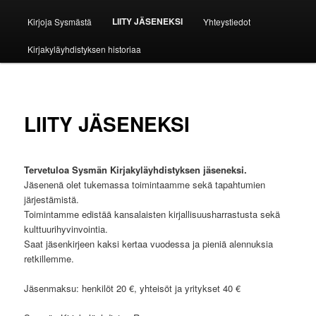
LIITY JÄSENEKSI
Kirjoja Sysmästä
Yhteystiedot
Kirjakyläyhdistyksen historiaa
LIITY JÄSENEKSI
Tervetuloa Sysmän Kirjakyläyhdistyksen jäseneksi.
Jäsenenä olet tukemassa toimintaamme sekä tapahtumien
järjestämistä.
Toimintamme edistää kansalaisten kirjallisuusharrastusta sekä
kulttuurihyvinvointia.
Saat jäsenkirjeen kaksi kertaa vuodessa ja pieniä alennuksia
retkillemme.
Jäsenmaksu: henkilöt 20 €, yhteisöt ja yritykset 40 €