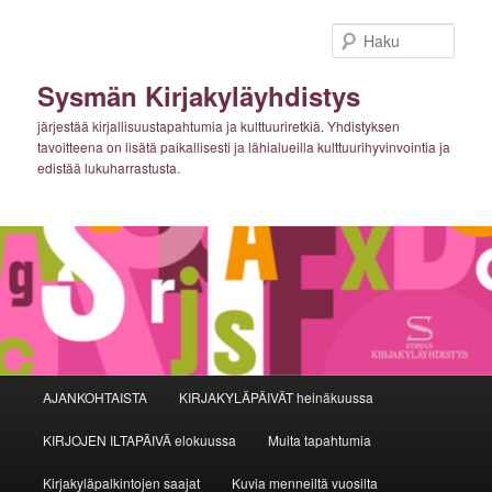
Siirry
sisältöön
Haku
Sysmän Kirjakyläyhdistys
järjestää kirjallisuustapahtumia ja kulttuuriretkiä. Yhdistyksen
tavoitteena on lisätä paikallisesti ja lähialueilla kulttuurihyvinvointia ja
edistää lukuharrastusta.
Päävalikko
AJANKOHTAISTA
KIRJAKYLÄPÄIVÄT heinäkuussa
KIRJOJEN ILTAPÄIVÄ elokuussa
Muita tapahtumia
Kirjakyläpalkintojen saajat
Kuvia menneiltä vuosilta