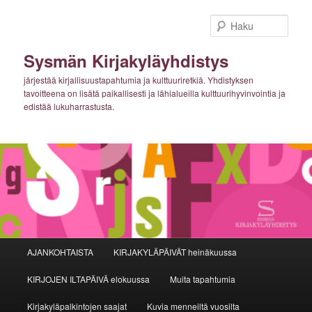
Siirry
sisältöön
Haku
Sysmän Kirjakyläyhdistys
järjestää kirjallisuustapahtumia ja kulttuuriretkiä. Yhdistyksen
tavoitteena on lisätä paikallisesti ja lähialueilla kulttuurihyvinvointia ja
edistää lukuharrastusta.
Päävalikko
AJANKOHTAISTA
KIRJAKYLÄPÄIVÄT heinäkuussa
KIRJOJEN ILTAPÄIVÄ elokuussa
Muita tapahtumia
Kirjakyläpalkintojen saajat
Kuvia menneiltä vuosilta