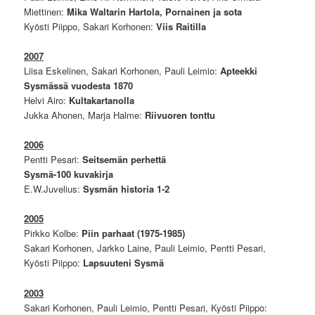
Miettinen:
Mika Waltarin Hartola, Pornainen ja sota
Kyösti Piippo, Sakari Korhonen:
Viis Raitilla
2007
Liisa Eskelinen, Sakari Korhonen, Pauli Leimio:
Apteekki
Sysmässä vuodesta 1870
Helvi Airo:
Kultakartanolla
Jukka Ahonen, Marja Halme:
Riivuoren tonttu
2006
Pentti Pesari:
Seitsemän perhettä
Sysmä-100 kuvakirja
E.W.Juvelius:
Sysmän historia 1-2
2005
Pirkko Kolbe:
Piin parhaat (1975-1985)
Sakari Korhonen, Jarkko Laine, Pauli Leimio, Pentti Pesari,
Kyösti Piippo:
Lapsuuteni Sysmä
2003
Sakari Korhonen, Pauli Leimio, Pentti Pesari, Kyösti Piippo: