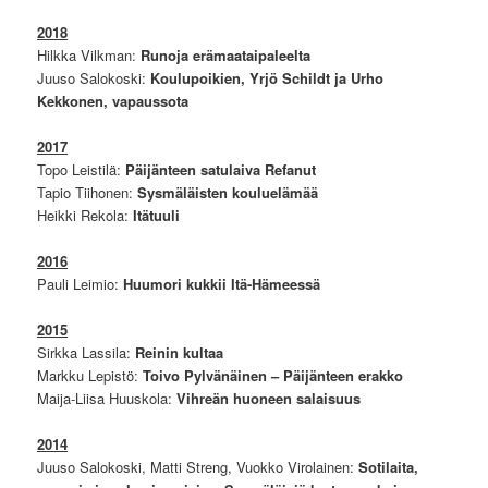
2018
Hilkka Vilkman:
Runoja erämaataipaleelta
Juuso Salokoski:
Koulupoikien, Yrjö Schildt ja Urho
Kekkonen, vapaussota
2017
Topo Leistilä:
Päijänteen satulaiva Refanut
Tapio Tiihonen:
Sysmäläisten kouluelämää
Heikki Rekola:
Itätuuli
2016
Pauli Leimio:
Huumori kukkii Itä-Hämeessä
2015
Sirkka Lassila:
Reinin kultaa
Markku Lepistö:
Toivo Pylvänäinen – Päijänteen erakko
Maija-Liisa Huuskola:
Vihreän huoneen salaisuus
2014
Juuso Salokoski, Matti Streng, Vuokko Virolainen:
Sotilaita,