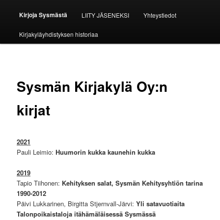
Kirjoja Sysmästä
LIITY JÄSENEKSI
Yhteystiedot
Kirjakyläyhdistyksen historiaa
Sysmän Kirjakylä Oy:n
kirjat
2021
Pauli Leimio:
Huumorin kukka kaunehin kukka
2019
Tapio Tiihonen:
Kehityksen salat, Sysmän Kehitysyhtiön tarina
1990-2012
Päivi Lukkarinen, Birgitta Stjernvall-Järvi:
Yli satavuotiaita
Talonpoikaistaloja itähämäläisessä Sysmässä