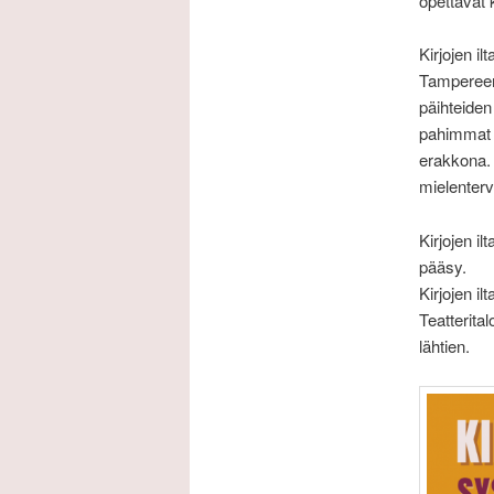
opettavat k
Kirjojen il
Tampereen 
päihteiden
pahimmat 
erakkona. 
mielenter
Kirjojen i
pääsy.
Kirjojen il
Teatterita
lähtien.