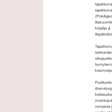
tapahtuman 
tapahtuma
(PinkAgenc
iltasuunni
kirjailija
J.
iltapäiväst
Tapahtuma
tarkkanäkö
ulkopuolis
hymyilemä
kolumneja
Puolitunti
dramaturgi
kotiseudus
mustanpuhu
romaania 