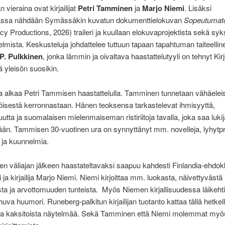
vieraina ovat kirjailijat
Petri Tamminen
ja
Marjo Niemi
. Lisäksi
ssa nähdään Symässäkin kuvatun dokumenttielokuvan
Sopeutumat
y Productions, 2026) traileri ja kuullaan elokuvaprojektista sekä syk
telmista. Keskusteluja johdattelee tuttuun tapaan tapahtuman taiteellin
 P. Pulkkinen
, jonka lämmin ja oivaltava haastattelutyyli on tehnyt Kir
ä yleisön suosikin.
 alkaa Petri Tammisen haastattelulla. Tamminen tunnetaan vähäeleis
isestä kerronnastaan. Hänen teoksensa tarkastelevat ihmisyyttä,
uutta ja suomalaisen mielenmaiseman ristiriitoja tavalla, joka saa luki
än. Tammisen 30-vuotinen ura on synnyttänyt mm. novelleja, lyhytp
 ja kuunnelmia.
sen väliajan jälkeen haastateltavaksi saapuu kahdesti Finlandia-ehdok
 ja kirjailija Marjo Niemi. Niemi kirjoittaa mm. luokasta, näivettyvästä
ta ja arvottomuuden tunteista. Myös Niemen kirjallisuudessa läikehtii
va huumori. Runeberg-palkitun kirjailijan tuotanto kattaa tällä hetkel
ja kaksitoista näytelmää. Sekä Tamminen että Niemi molemmat myö