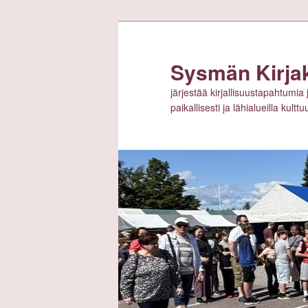
Siirry
sisältöön
Sysmän Kirja
järjestää kirjallisuustapahtumia 
paikallisesti ja lähialueilla kult