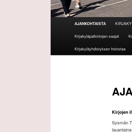
Päävalikko
AJANKOHTAISTA
KIRJAKY
Kirjakyläpalkintojen saajat
Ku
Kirjakyläyhdistyksen historiaa
AJ
Kirjojen 
Sysmän Teat
lauantaina