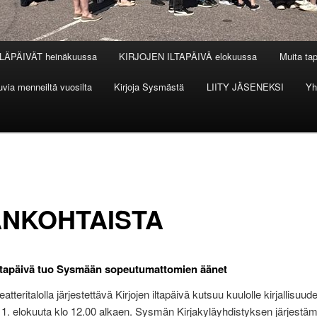
LÄPÄIVÄT heinäkuussa
KIRJOJEN ILTAPÄIVÄ elokuussa
Muita ta
via menneiltä vuosilta
Kirjoja Sysmästä
LIITY JÄSENEKSI
Yh
ANKOHTAISTA
iltapäivä tuo Sysmään sopeutumattomien äänet
teritalolla järjestettävä Kirjojen iltapäivä kutsuu kuulolle kirjallisuud
 1. elokuuta klo 12.00 alkaen. Sysmän Kirjakyläyhdistyksen järjestä