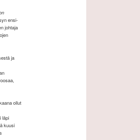
on
syn ensi-
en johtaja
jojen
estä ja
jan
roosaa,
kaana ollut
 läpi
lä kuusi
s