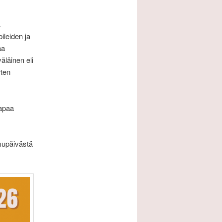
.
ileiden ja
aa
läinen eli
rten
vapaa
amupäivästä