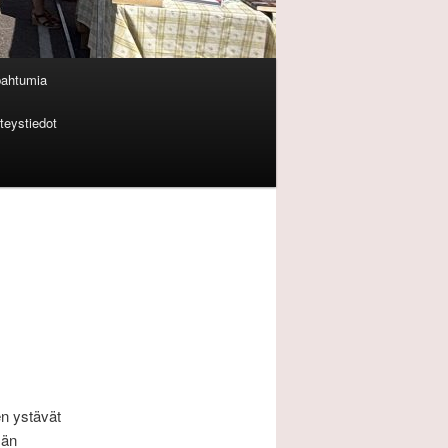
pahtumia
teystiedot
en ystävät
män