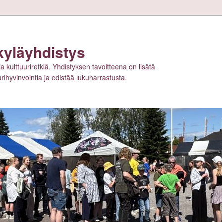
kyläyhdistys
ja kulttuuriretkiä. Yhdistyksen tavoitteena on lisätä
tuurihyvinvointia ja edistää lukuharrastusta.