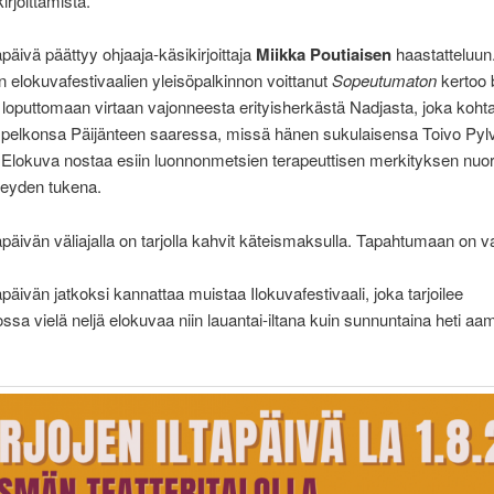
irjoittamista.
tapäivä päättyy ohjaaja-käsikirjoittaja
Miikka Poutiaisen
haastatteluun
elokuvafestivaalien yleisöpalkinnon voittanut
Sopeutumaton
kertoo b
 loputtomaan virtaan vajonneesta erityisherkästä Nadjasta, joka koht
pelkonsa Päijänteen saaressa, missä hänen sukulaisensa Toivo Pylvä
Elokuva nostaa esiin luonnonmetsien terapeuttisen merkityksen nuo
veyden tukena.
ltapäivän väliajalla on tarjolla kahvit käteismaksulla. Tapahtumaan on 
tapäivän jatkoksi kannattaa muistaa Ilokuvafestivaali, joka tarjoilee
lossa vielä neljä elokuvaa niin lauantai-iltana kuin sunnuntaina heti a