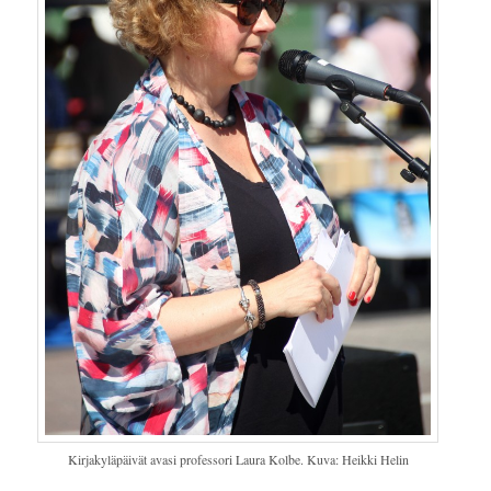
Kirjakyläpäivät avasi professori Laura Kolbe. Kuva: Heikki Helin