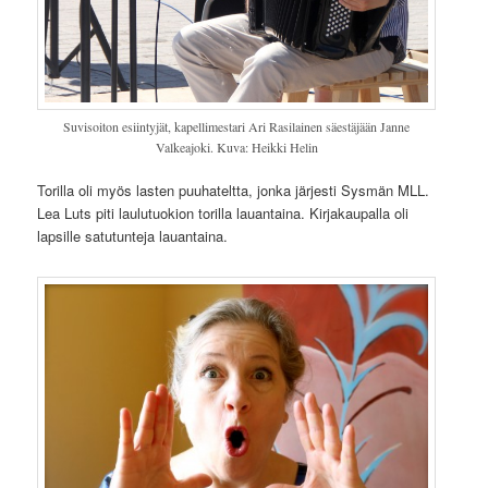
Suvisoiton esiintyjät, kapellimestari Ari Rasilainen säestäjään Janne
Valkeajoki. Kuva: Heikki Helin
Torilla oli myös lasten puuhateltta, jonka järjesti Sysmän MLL.
Lea Luts piti laulutuokion torilla lauantaina. Kirjakaupalla oli
lapsille satutunteja lauantaina.