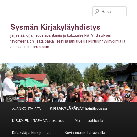
Siirry
sisältöön
Haku
Sysmän Kirjakyläyhdistys
järjestää kirjallisuustapahtumia ja kulttuuriretkiä. Yhdistyksen
tavoitteena on lisätä paikallisesti ja lähialueilla kulttuurihyvinvointia ja
edistää lukuharrastusta.
Päävalikko
KIRJAKYLÄPÄIVÄT heinäkuussa
AJANKOHTAISTA
KIRJOJEN ILTAPÄIVÄ elokuussa
Muita tapahtumia
Kirjakyläpalkintojen saajat
Kuvia menneiltä vuosilta