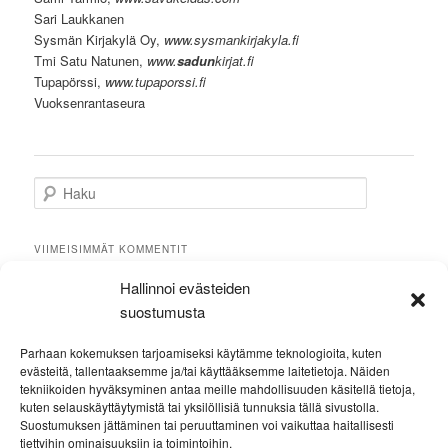
Sari Laukkanen
Sysmän Kirjakylä Oy,
www.sysmankirjakyla.fi
Tmi Satu Natunen,
www.
sadun
kirjat.fi
Tupapörssi,
www.tupaporssi.fi
Vuoksenrantaseura
H
a
k
u
VIIMEISIMMÄT KOMMENTIT
Hallinnoi evästeiden
ARKISTOT
suostumusta
Parhaan kokemuksen tarjoamiseksi käytämme teknologioita, kuten
KATEGORIAT
evästeitä, tallentaaksemme ja/tai käyttääksemme laitetietoja. Näiden
Ei kategorioita
tekniikoiden hyväksyminen antaa meille mahdollisuuden käsitellä tietoja,
kuten selauskäyttäytymistä tai yksilöllisiä tunnuksia tällä sivustolla.
Suostumuksen jättäminen tai peruuttaminen voi vaikuttaa haitallisesti
META
tiettyihin ominaisuuksiin ja toimintoihin.