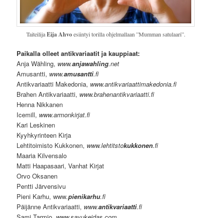
Taiteilija
Eija Ahvo
esiintyi torilla ohjelmallaan ”Mumman satulaari”.
Paikalla olleet antikvariaatit ja kauppiaat:
Anja Wähling,
www.
anjawahling
.net
Amusantti,
www.
amusantti
.fi
Antikvariaatti Makedonia,
www.antikvariaattimakedonia.fi
Brahen Antikvariaatti,
www.brahenantikvariaatti.fi
Henna Nikkanen
Icemill,
www.armonkirjat.fi
Kari Leskinen
Kyyhkyrinteen Kirja
Lehtitoimisto Kukkonen,
www.lehtitsto
kukkonen
.fi
Maaria Kilvensalo
Matti Haapasaari, Vanhat Kirjat
Orvo Oksanen
Pentti Järvensivu
Pieni Karhu, www
.
pienikarhu
.fi
Päijänne Antikvariaatti,
www.
antikvariaatti
.fi
Sami Tarmio,
www.savukeidas.com