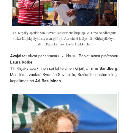
17. Kirjakyläpalkinnon luovutti lahtelaiselle kirjailijalle, Timo Sandbergille
(oik.) Kirjakyläyhdistyksen pj Pirjo Aartolahti ja Sysmän Kirjakylä Oy:n
hall.pj. Pauli Leimio. Kuva: Heikki Helin
Avajaise
t olivat perjantaina 3.7. klo 12. Päivät avasi professori
Laura Kolbe
.
17. Kirjakyläpalkinnon sai lahtelainen kirjailija
Timo Sandberg
.
Musiikista vastasi Sysmän Suvisoitto, Suvisoiton lasten leiri ja
kapellimestari
Ari Rasilainen
.