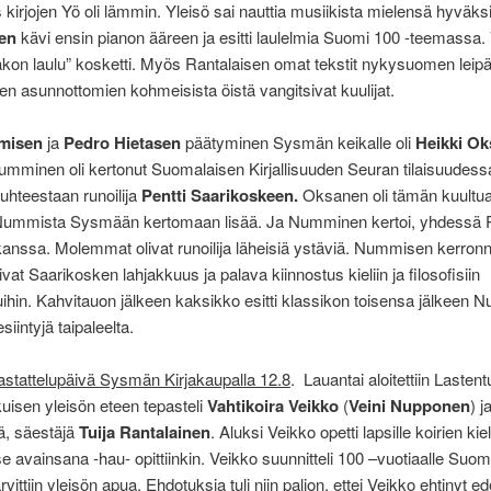
kirjojen Yö oli lämmin. Yleisö sai nauttia musiikista mielensä hyväks
en
kävi ensin pianon ääreen ja esitti laulelmia Suomi 100 -teemassa.
kon laulu” kosketti. Myös Rantalaisen omat tekstit nykysuomen leipäj
 asunnottomien kohmeisista öistä vangitsivat kuulijat.
misen
ja
Pedro Hietasen
päätyminen Sysmän keikalle oli
Heikki O
umminen oli kertonut Suomalaisen Kirjallisuuden Seuran tilaisuudess
hteestaan runoilija
Pentti Saarikoskeen.
Oksanen oli tämän kuultu
Nummista Sysmään kertomaan lisää. Ja Numminen kertoi, yhdessä 
anssa. Molemmat olivat runoilija läheisiä ystäviä. Nummisen kerron
vat Saarikosken lahjakkuus ja palava kiinnostus kieliin ja filosofisiin
ihin. Kahvitauon jälkeen kaksikko esitti klassikon toisensa jälkeen
siintyjä taipaleelta.
haastattelupäivä Sysmän Kirjakaupalla 12.8
. Lauantai aloitettiin Lastentu
isen yleisön eteen tepasteli
Vahtikoira Veikko
(
Veini Nupponen
) j
, säestäjä
Tuija Rantalainen
. Aluksi Veikko opetti lapsille koirien kiel
e avainsana -hau- opittiinkin. Veikko suunnitteli 100 –vuotiaalle Suome
arvittiin yleisön apua. Ehdotuksia tuli niin paljon, ettei Veikko ehtinyt e