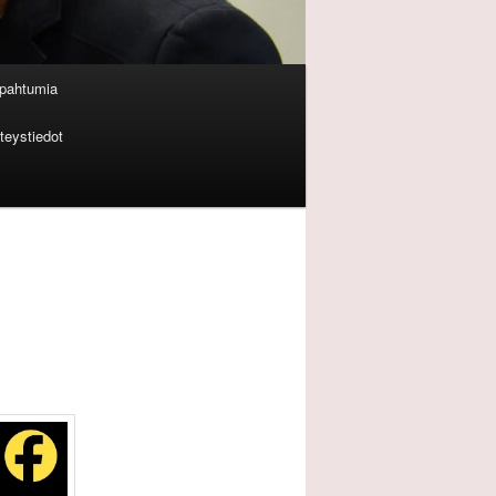
apahtumia
teystiedot