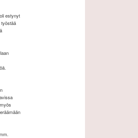
oli estynyt
 työstää
sä
llaan
söä.
an
tavissa
a myös
eräämään
ä mm.