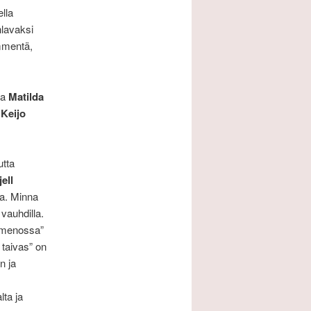
ella
hlavaksi
ymmentä,
ja
Matilda
n
Keijo
utta
jell
la. Minna
 vauhdilla.
n menossa”
 taivas” on
n ja
lta ja