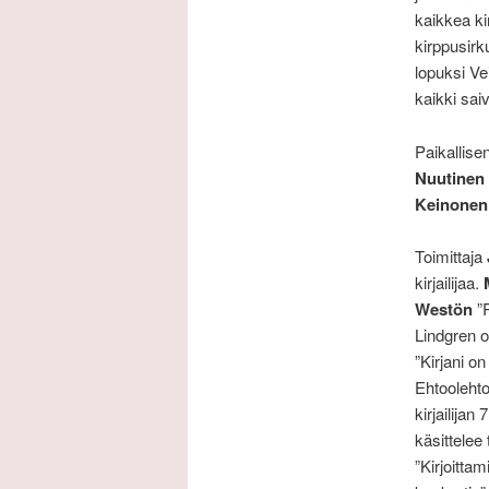
kaikkea kir
kirppusirk
lopuksi Ve
kaikki sai
Paikallise
Nuutinen
Keinonen
Toimittaja
kirjailijaa.
Westön
”R
Lindgren ol
”Kirjani o
Ehtoolehto
kirjailija
käsittelee
”Kirjoittam