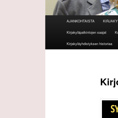
Päävalikko
AJANKOHTAISTA
KIRJAKY
Kirjakyläpalkintojen saajat
Ku
Kirjakyläyhdistyksen historiaa
Kir