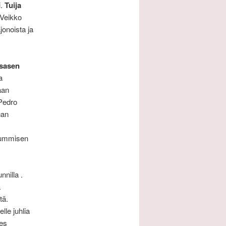
i.
Tuija
 Veikko
onoista ja
ksasen
a
aan
Pedro
nan
 Nummisen
nnilla .
a
tä.
lle juhlia
des