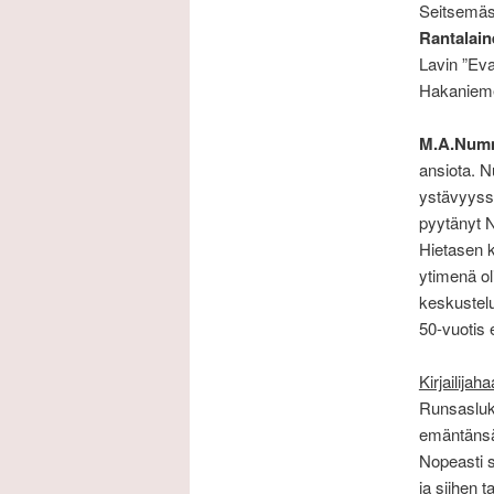
Seitsemäs 
Rantalain
Lavin ”Eva
Hakaniemen
M.A.Num
ansiota. N
ystävyyssu
pyytänyt 
Hietasen k
ytimenä oli
keskustelu
50-vuotis e
Kirjailija
Runsasluku
emäntänsä
Nopeasti s
ja siihen t