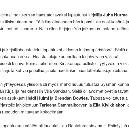
.
elmailmoituksissa haastateltavaksi lupautunut kirjailija
Juha Hurme
 tilaisuuteemme. Tätä ilmoittaessaan hän lupasi tulla ensi kesänä ja
in teatteri-iltaamme. Näin ollen Kirjojen Yön jatkuvuus taataan jo täs
.
 ja kirjailijahaastattelut tapahtuvat aidossa kirjaympäristössä. Siellä o
irjakaupan arkea. Haastatteluja kuunnellaan kirjahyllyjen välissä,
esti kirjavalikoimia silmäillen. Kirjakauppa pullisteli tyytyväistä ylei
li tarjolla kahvia ja pullaa ja sitä haettiinkin haastattelutaukojen aikana.
ön yhteydessä yleisöllä oli myös mahdillisuus tutustua Sysmän kunn
n Kirjailija residenssiin Villa Sarkiaan. Siellä oli avoimet ovet ja tavat
ken asukkaat
Heidi Hulmi
ja
Brendan Bowles
. Talossa voi tutustu
jastolle lahjoitettuun
Tarleena Sammalkorven
ja
Eila Kivikk´ahon
k
n runouden mittavaan kokoelmaan.
ö tapahtuman päätös oli lauantai-illan Rantaterassin Jamit. Esiintyjin