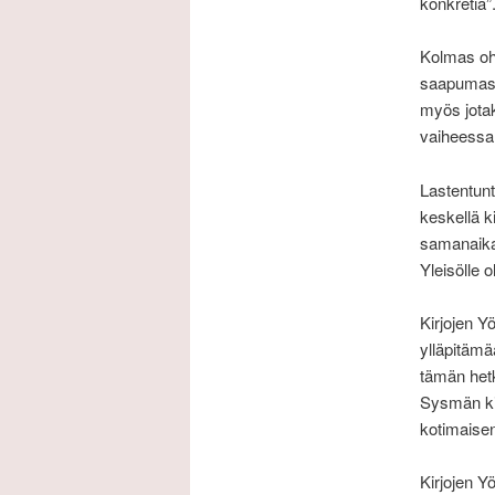
konkretia”
Kolmas ohj
saapumasta
myös jotak
vaiheessa
Lastentunti
keskellä k
samanaikais
Yleisölle o
Kirjojen Y
ylläpitämää
tämän het
Sysmän kir
kotimaise
Kirjojen Y