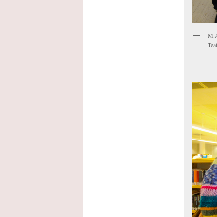
M.A
Teat