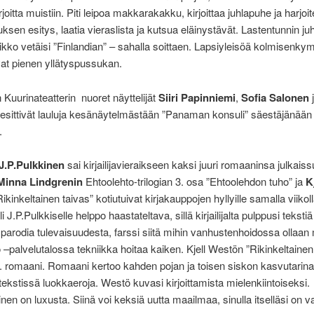
joitta muistiin. Piti leipoa makkarakakku, kirjoittaa juhlapuhe ja harjoit
uksen esitys, laatia vieraslista ja kutsua eläinystävät. Lastentunnin ju
ikko vetäisi ”Finlandian” – sahalla soittaen. Lapsiyleisöä kolmisenk
vat pienen yllätyspussukan.
n Kuurinateatterin nuoret näyttelijät
Siiri Papinniemi
,
Sofia Salonen
esittivät lauluja kesänäytelmästään ”Panaman konsuli” säestäjänää
.
J.P.Pulkkinen
sai kirjailijavieraikseen kaksi juuri romaaninsa julkaiss
Minna Lindgrenin
Ehtoolehto-trilogian 3. osa ”Ehtoolehdon tuho” ja
K
ikinkeltainen taivas” kotiutuivat kirjakauppojen hyllyille samalla viikol
i J.P.Pulkkiselle helppo haastateltava, sillä kirjailijalta pulppusi tekstiä
n parodia tulevaisuudesta, farssi siitä mihin vanhustenhoidossa ollaa
 –palvelutalossa tekniikka hoitaa kaiken. Kjell Westön ”Rikinkeltainen
n 7. romaani. Romaani kertoo kahden pojan ja toisen siskon kasvutarina
 tekstissä luokkaeroja. Westö kuvasi kirjoittamista mielenkiintoiseksi.
inen on luxusta. Siinä voi keksiä uutta maailmaa, sinulla itselläsi on va