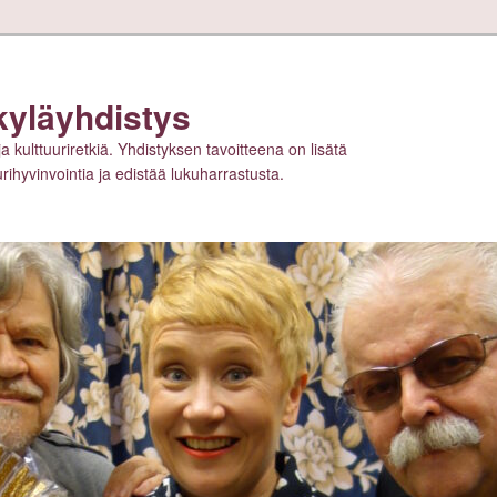
kyläyhdistys
ja kulttuuriretkiä. Yhdistyksen tavoitteena on lisätä
tuurihyvinvointia ja edistää lukuharrastusta.