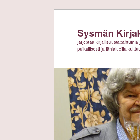
Siirry
sisältöön
Sysmän Kirja
järjestää kirjallisuustapahtumia 
paikallisesti ja lähialueilla kult