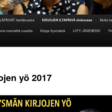
LÄPÄIVÄT heinäkuussa
KIRJOJEN ILTAPÄIVÄ elokuussa
Muita t
via menneiltä vuosilta
Kirjoja Sysmästä
LIITY JÄSENEKSI
Yh
jojen yö 2017