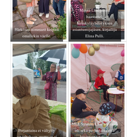
Minna Lindgreniä
haastatteli
Kirjakyläyhdistyksen
Härkösen nimmarit kelpasi
asiantuntijajäsen, kirjailija
omallekin väelle.
Elina Pulli.
MLL Sysmän Lastenteltassa
Perjantaina ei vältytty
oli sekä perjantaina että
sateeltakaan, mutta se ei
lauantaina paljon