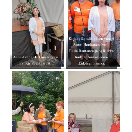
Kirjakyläyhdistyksen varapj
Sanni Honkanen (vas),
Tuula Rantanen ja pj Riikka
Anna-Leena Härkönen avasi
Junttila Anna-Leena-
39. Kirjakyläpäivät.
Härkösen kanssa.