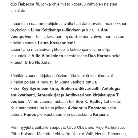
duo
Rebecca M
, jonka ohjelmisto koostuu vahvojen naisten
lauluista.
Lauantaina saamme ohjelmalavalle haastateltavaksi maineikkaan
psykologin
Liisa Keltikangas-Järvisen
ja kirjailija
Anu
Joenpolven
. Torilla tavataan myös Suomen vahvimman naisen
titteliä kantava
Laura Koskenniemi
.
Lauantaina musisoivat yhteisellä kokoonpanolla runoilija-
lauluntekijä
Ville Viinikainen
säestäjinään
Duo Karhos
sekä
kitaristi
Urho Notkola
.
Tänäkin vuonna kirjakyläpäivien tärkeimpinä vieraina ovat
kirjakauppiaat ja myyjät. Mukana vanhoja tuttuja
kuten
Kyyhkyrinteen kirja, Brahen antikvariaatti, Antologia
antikvariaatti, Armonkirjat
ja
Antikvaarinen kirjakauppa T.
Joutsen
. Viime vuonna mukaan tuli
Boo K. Radley
Lahdesta.
Kustantamoista mukana jälleen
Aviador
ja
Enostone
sekä
uutena
Punos
pienkustantamo ja osuuskunta
Kirjasin
.
Pienmyyjistä paikalle saapuvat Orvo Oksanen, Pirjo Karhunsuo,
Riitta Kuisma, Marjatta Lehtovirta, Kauko Valli, Henna Paasonen,