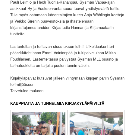
Pauli Leimio ja Heidi Tuorila-Kahanpää. Sysmän Vapaa-ajan
asukkaat Ry ja Vuoksenranta-seura tuovat yhdistysväriä torille.
Tule myös ostamaan kädentaitajien kuten Anja Wählingin kortteja
ja Veikko Sirenin puuveistoksia ja ihastelemaan
kirjansitojamestareiden Kirjastudio Hannan ja Kirjamaakarin
tuotteita.
Lastenteltan ja torilavan sisustuksen loihtii Liikeideakonttori
pääarkkitehtinaan Emmi Vainionpää ja tukipalveluissa Mikko
Foudilainen. Lastenteltassa päivystää Sysmän MLL osasto ja
tarinatuokioita on tarjolla puolen tunnin välein.
Kirjakyläpäivät kutsuvat jälleen viihtymään kirjojen pariin Sysmän
torimiljööseen.
Tervetuloa mukaan!
KAUPPIAITA JA TUNNELMIA KIRJAKYLÄPÄIVILTÄ