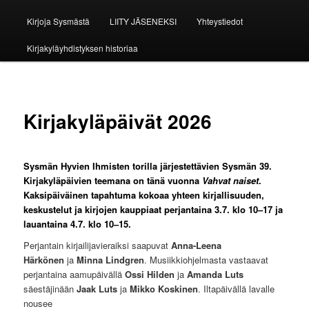
Kirjoja Sysmästä
LIITY JÄSENEKSI
Yhteystiedot
Kirjakyläyhdistyksen historiaa
Kirjakyläpäivät 2026
Sysmän Hyvien Ihmisten torilla järjestettävien Sysmän 39.
Kirjakyläpäivien teemana on tänä vuonna
Vahvat naiset
.
Kaksipäiväinen tapahtuma kokoaa yhteen kirjallisuuden,
keskustelut ja kirjojen kauppiaat perjantaina 3.7. klo 10–17 ja
lauantaina 4.7. klo 10–15.
Perjantain kirjailijavieraiksi saapuvat
Anna-Leena
Härkönen
ja
Minna Lindgren
. Musiikkiohjelmasta vastaavat
perjantaina aamupäivällä
Ossi Hilden
ja
Amanda Luts
säestäjinään
Jaak Luts
ja
Mikko Koskinen
. Iltapäivällä lavalle
nousee