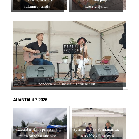
haitannut tahtia.
kuuntelijoita.
Rebecca M ja säestäjä Tomi Malin.
LAUANTAI 4.7.2026
Lauantai alkoi pilvisenä,
Sysmän omaa Voimanaista,
mutta onneksi aurinko
Laura Koskenniemeä