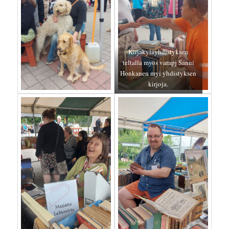
Kirjakyläyhdistyksen
teltalla myös varapj Sanni
Honkanen myi yhdistyksen
kirjoja.