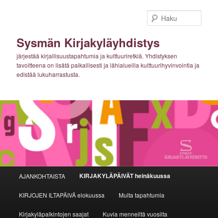
Siirry
sisältöön
Haku
Sysmän Kirjakyläyhdistys
järjestää kirjallisuustapahtumia ja kulttuuriretkiä. Yhdistyksen
tavoitteena on lisätä paikallisesti ja lähialueilla kulttuurihyvinvointia ja
edistää lukuharrastusta.
Päävalikko
KIRJAKYLÄPÄIVÄT heinäkuussa
AJANKOHTAISTA
KIRJOJEN ILTAPÄIVÄ elokuussa
Muita tapahtumia
Kirjakyläpalkintojen saajat
Kuvia menneiltä vuosilta