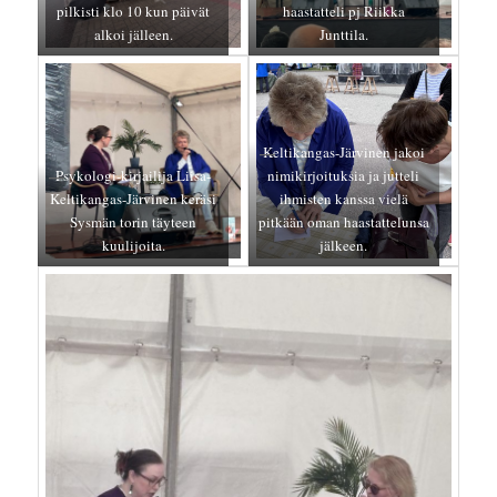
pilkisti klo 10 kun päivät
haastatteli pj Riikka
alkoi jälleen.
Junttila.
Keltikangas-Järvinen jakoi
Psykologi-kirjailija Liisa-
nimikirjoituksia ja jutteli
Keltikangas-Järvinen keräsi
ihmisten kanssa vielä
Sysmän torin täyteen
pitkään oman haastattelunsa
kuulijoita.
jälkeen.