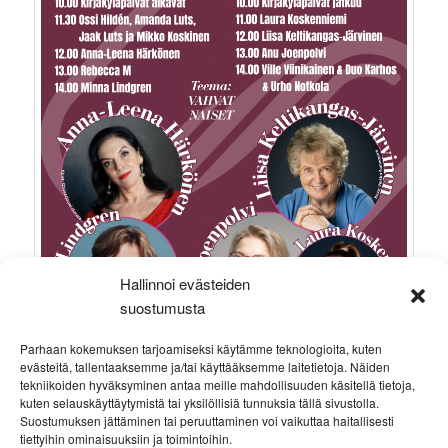
Hallinnoi evästeiden
suostumusta
Parhaan kokemuksen tarjoamiseksi käytämme teknologioita, kuten
evästeitä, tallentaaksemme ja/tai käyttääksemme laitetietoja. Näiden
tekniikoiden hyväksyminen antaa meille mahdollisuuden käsitellä tietoja,
kuten selauskäyttäytymistä tai yksilöllisiä tunnuksia tällä sivustolla.
Suostumuksen jättäminen tai peruuttaminen voi vaikuttaa haitallisesti
tiettyihin ominaisuuksiin ja toimintoihin.
Kiitos Sysmän Kirjakyläpäivät 2026 ja kaikki mukana olleet