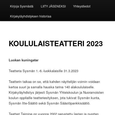
Kirjoja Sysmästä
LIITY JÄSENEKSI
Yhteystiedot
Kirjakyläyhdistyksen historiaa
KOULULAISTEATTERI 2023
Luokan kuningatar
Teatteria Sysmän 1.-6.-luokkalaisille 31.3.2023
Teatterin taikaa on se, että kahden näyttelijän voimin voidaan
kertoa suuri ja samalla hauska tarina 140 alakoululaiselle.
Kirjakyläyhdistys järjesti Sysmän Yhteiskoulun ja Nuoramoisten
koulun oppilaille teatteriesityksen, jota tukivat Sysmän kunta,
Sysmän Itte-Säätiö sekä Sysmän Säästöpankkisäätiö.
Teatteri Taimine on vuonna 2002 perustettu lasten ja nuorten