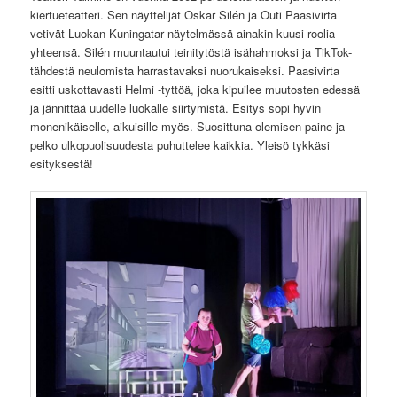
kiertueteatteri. Sen näyttelijät Oskar Silén ja Outi Paasivirta
vetivät Luokan Kuningatar näytelmässä ainakin kuusi roolia
yhteensä. Silén muuntautui teinitytöstä isähahmoksi ja TikTok-
tähdestä neulomista harrastavaksi nuorukaiseksi. Paasivirta
esitti uskottavasti Helmi -tyttöä, joka kipuilee muutosten edessä
ja jännittää uudelle luokalle siirtymistä. Esitys sopi hyvin
monenikäiselle, aikuisille myös. Suosittuna olemisen paine ja
pelko ulkopuolisuudesta puhuttelee kaikkia. Yleisö tykkäsi
esityksestä!