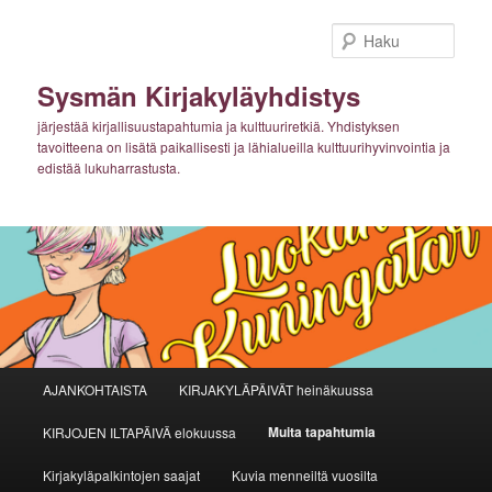
Siirry
sisältöön
Haku
Sysmän Kirjakyläyhdistys
järjestää kirjallisuustapahtumia ja kulttuuriretkiä. Yhdistyksen
tavoitteena on lisätä paikallisesti ja lähialueilla kulttuurihyvinvointia ja
edistää lukuharrastusta.
Päävalikko
AJANKOHTAISTA
KIRJAKYLÄPÄIVÄT heinäkuussa
Muita tapahtumia
KIRJOJEN ILTAPÄIVÄ elokuussa
Kirjakyläpalkintojen saajat
Kuvia menneiltä vuosilta