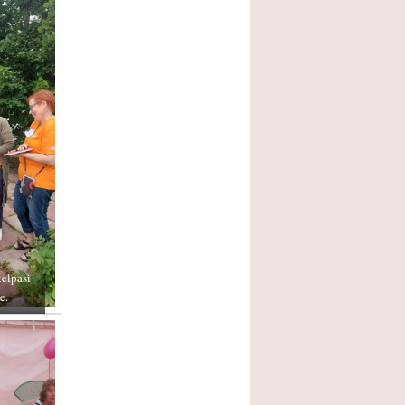
elpasi
e.