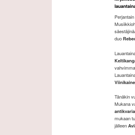
lauantaina
Perjantain 
Musiikkio
säestäjin
duo
Rebe
Lauantain
Keltikang
vahvimman
Lauantaina
Viinikain
Tänäkin vu
Mukana va
antikvari
mukaan tu
jälleen
Av