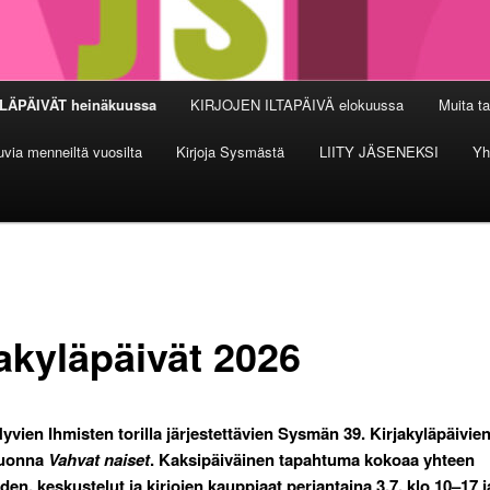
LÄPÄIVÄT heinäkuussa
KIRJOJEN ILTAPÄIVÄ elokuussa
Muita t
via menneiltä vuosilta
Kirjoja Sysmästä
LIITY JÄSENEKSI
Yh
jakyläpäivät 2026
vien Ihmisten torilla järjestettävien Sysmän 39. Kirjakyläpäivi
vuonna
Vahvat naiset
. Kaksipäiväinen tapahtuma kokoaa yhteen
uden, keskustelut ja kirjojen kauppiaat perjantaina 3.7. klo 10–17 j