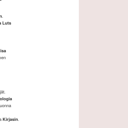
n
.
 Luts
iisa
men
ät.
tologia
vuonna
ta
Kirjasin
.