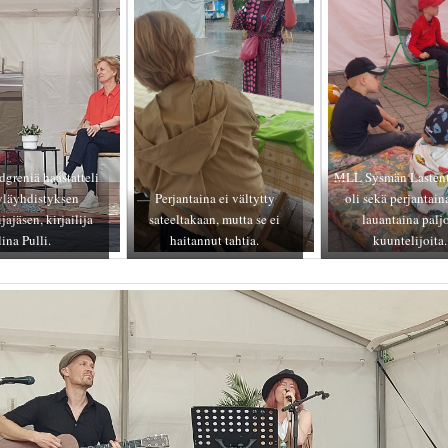
greniä haastatteli
MLL Sysmän Lastent
yläyhdistyksen
Perjantaina ei vältytty
oli sekä perjantain
jajäsen, kirjailija
sateeltakaan, mutta se ei
lauantaina palj
ina Pulli.
haitannut tahtia.
kuuntelijoita.