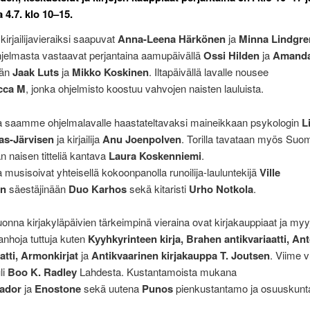
 4.7. klo 10–15.
kirjailijavieraiksi saapuvat
Anna-Leena Härkönen
ja
Minna Lindgre
hjelmasta vastaavat perjantaina aamupäivällä
Ossi Hilden
ja
Amanda
ään
Jaak Luts
ja
Mikko Koskinen
. Iltapäivällä lavalle nousee
cca M
, jonka ohjelmisto koostuu vahvojen naisten lauluista.
a saamme ohjelmalavalle haastateltavaksi maineikkaan psykologin
L
as-Järvisen
ja kirjailija
Anu Joenpolven
. Torilla tavataan myös Suo
 naisen titteliä kantava
Laura Koskenniemi
.
 musisoivat yhteisellä kokoonpanolla runoilija-lauluntekijä
Ville
en
säestäjinään
Duo Karhos
sekä kitaristi
Urho Notkola
.
onna kirjakyläpäivien tärkeimpinä vieraina ovat kirjakauppiaat ja myyj
nhoja tuttuja kuten
Kyyhkyrinteen kirja, Brahen antikvariaatti, An
aatti, Armonkirjat
ja
Antikvaarinen kirjakauppa T. Joutsen
. Viime 
li
Boo K. Radley
Lahdesta. Kustantamoista mukana
iador
ja
Enostone
sekä uutena
Punos
pienkustantamo ja osuuskun