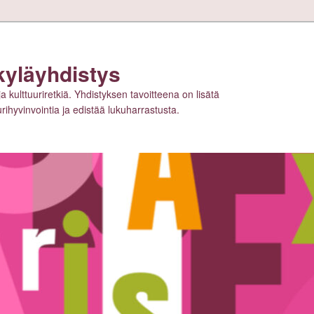
kyläyhdistys
ja kulttuuriretkiä. Yhdistyksen tavoitteena on lisätä
tuurihyvinvointia ja edistää lukuharrastusta.