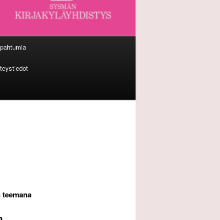
apahtumia
teystiedot
en teemana
a