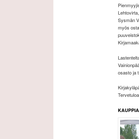
Pienmyyjis
Lehtovirta
Sysmän Vap
myös ostam
puuveistok
Kirjamaaka
Lastentelt
Vainionpää
osasto ja t
Kirjakyläp
Tervetulo
KAUPPIA