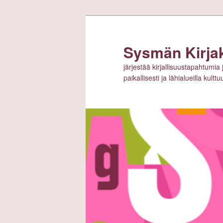
Siirry
sisältöön
Sysmän Kirja
järjestää kirjallisuustapahtumia 
paikallisesti ja lähialueilla kult