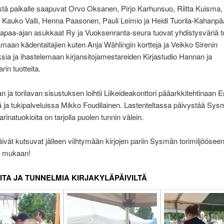
tä paikalle saapuvat Orvo Oksanen, Pirjo Karhunsuo, Riitta Kuisma,
, Kauko Valli, Henna Paasonen, Pauli Leimio ja Heidi Tuorila-Kahanpä
aa-ajan asukkaat Ry ja Vuoksenranta-seura tuovat yhdistysväriä tor
aan kädentaitajien kuten Anja Wählingin kortteja ja Veikko Sirenin
sia ja ihastelemaan kirjansitojamestareiden Kirjastudio Hannan ja
rin tuotteita.
an ja torilavan sisustuksen loihtii Liikeideakonttori pääarkkitehtinaan
 ja tukipalveluissa Mikko Foudilainen. Lastenteltassa päivystää Sy
arinatuokioita on tarjolla puolen tunnin välein.
äivät kutsuvat jälleen viihtymään kirjojen pariin Sysmän torimiljööseen
a mukaan!
ITA JA TUNNELMIA KIRJAKYLÄPÄIVILTÄ