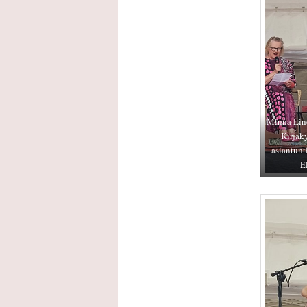
Minna Lind
Kirjak
asiantunti
El