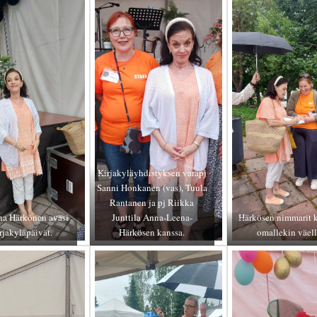
Kirjakyläyhdistyksen varapj
Sanni Honkanen (vas), Tuula
Rantanen ja pj Riikka
a Härkönen avasi
Junttila Anna-Leena-
Härkösen nimmarit k
rjakyläpäivät.
Härkösen kanssa.
omallekin väell