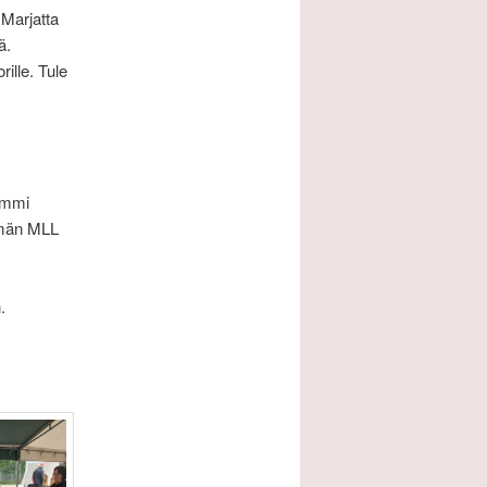
 Marjatta
ä.
ille. Tule
 Emmi
smän MLL
.