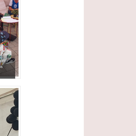
eltassa
a että
on