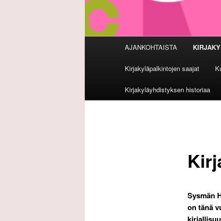
Päävalikko
AJANKOHTAISTA
KIRJAKY
Kirjakyläpalkintojen saajat
Ku
Kirjakyläyhdistyksen historiaa
Kir
Sysmän Hy
on tänä 
kirjallisu