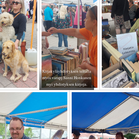
Kirjakyläyhdistyksen teltalla
myös varapj Sanni Honkanen
myi yhdistyksen kirjoja.