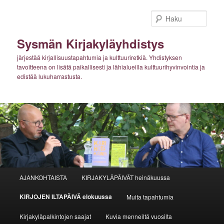
Siirry
sisältöön
Haku
Sysmän Kirjakyläyhdistys
järjestää kirjallisuustapahtumia ja kulttuuriretkiä. Yhdistyksen
tavoitteena on lisätä paikallisesti ja lähialueilla kulttuurihyvinvointia ja
edistää lukuharrastusta.
Päävalikko
AJANKOHTAISTA
KIRJAKYLÄPÄIVÄT heinäkuussa
KIRJOJEN ILTAPÄIVÄ elokuussa
Muita tapahtumia
Kirjakyläpalkintojen saajat
Kuvia menneiltä vuosilta