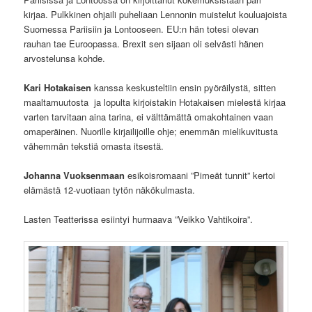
kirjaa. Pulkkinen ohjaili puheliaan Lennonin muistelut kouluajoista
Suomessa Pariisiin ja Lontooseen. EU:n hän totesi olevan
rauhan tae Euroopassa. Brexit sen sijaan oli selvästi hänen
arvostelunsa kohde.
Kari Hotakaisen
kanssa keskusteltiin ensin pyöräilystä, sitten
maaltamuutosta ja lopulta kirjoistakin Hotakaisen mielestä kirjaa
varten tarvitaan aina tarina, ei välttämättä omakohtainen vaan
omaperäinen. Nuorille kirjailijoille ohje; enemmän mielikuvitusta
vähemmän tekstiä omasta itsestä.
Johanna Vuoksenmaan
esikoisromaani ”Pimeät tunnit” kertoi
elämästä 12-vuotiaan tytön näkökulmasta.
Lasten Teatterissa esiintyi hurmaava ”Veikko Vahtikoira”.