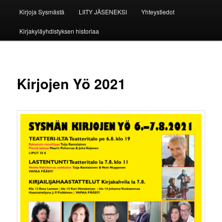
Kirjoja Sysmästä
LIITY JÄSENEKSI
Yhteystiedot
Kirjakyläyhdistyksen historiaa
Kirjojen Yö 2021