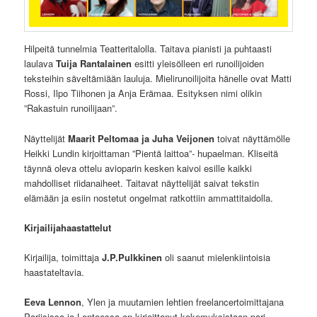
Hilpeitä tunnelmia Teatteritalolla. Taitava pianisti ja puhtaasti
laulava
Tuija Rantalainen
esitti yleisölleen eri runoilijoiden
teksteihin säveltämiään lauluja. Mielirunoilijoita hänelle ovat Matti
Rossi, Ilpo Tiihonen ja Anja Erämaa. Esityksen nimi olikin
”Rakastuin runoilijaan”.
Näyttelijät
Maarit Peltomaa ja Juha Veijonen
toivat näyttämölle
Heikki Lundin kirjoittaman ”Pientä laittoa”- hupaelman. Kliseitä
täynnä oleva ottelu avioparin kesken kaivoi esille kaikki
mahdolliset riidanaiheet. Taitavat näyttelijät saivat tekstin
elämään ja esiin nostetut ongelmat ratkottiin ammattitaidolla.
Kirjailijahaastattelut
Kirjailija, toimittaja
J.P.Pulkkinen
oli saanut mielenkiintoisia
haastateltavia.
Eeva Lennon
, Ylen ja muutamien lehtien freelancertoimittajana
Pariisissa ja Lontoossa on kirjoittanut kokemuksistaan pari