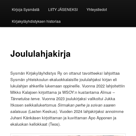
Kirjoja Sysmästä
LIITY JÄSENEKSI
Yhteystiedot
Kirjakyläyhdistyksen historiaa
Joululahjakirja
Sysmän Kirjakyläyhdistys Ry on ottanut tavoitteeksi lahjoittaa
Sysmän yhteiskoulun ekaluokkalaisille joululahjaksi kirjan eli
lukulahjan ahkerille lukemaan oppineille. Vuonna 2022 lahjoitettiin
Mikko Kalajoen kirjoittama ja WSOY:n kustantama
Almus –
Tännetuloa terve
. Vuonna 2023 joulukirjaksi valikoitui Jukka
Itkosen seikkailukertomus
Sirmakan perhe ja soivan saaren
salaisuus
(Lasten Keskus). Vuoden 2024 lahjakirjaksi annoimme
Juhani Känkäsen kirjoittaman ja kuvittaman Apo Apponen ja
ekaluokan kellokkaat (Teos).