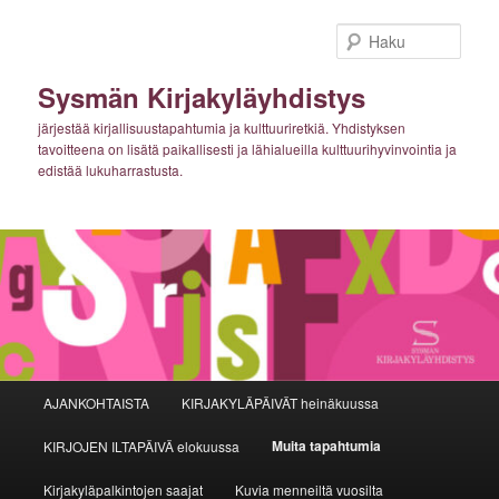
Siirry
sisältöön
Haku
Sysmän Kirjakyläyhdistys
järjestää kirjallisuustapahtumia ja kulttuuriretkiä. Yhdistyksen
tavoitteena on lisätä paikallisesti ja lähialueilla kulttuurihyvinvointia ja
edistää lukuharrastusta.
Päävalikko
AJANKOHTAISTA
KIRJAKYLÄPÄIVÄT heinäkuussa
Muita tapahtumia
KIRJOJEN ILTAPÄIVÄ elokuussa
Kirjakyläpalkintojen saajat
Kuvia menneiltä vuosilta