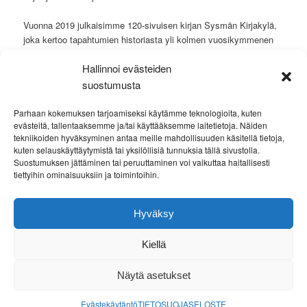
Vuonna 2019 julkaisimme 120-sivuisen kirjan Sysmän Kirjakylä,
joka kertoo tapahtumien historiasta yli kolmen vuosikymmenen
ajalta. Kirja on lahjoitettu Sysmän kunnanvaltuutetuille ja
Hallinnoi evästeiden
Sysmän yhtenäiskoulun lukion oppilaille.
suostumusta
Sysmä julistautui Suomen Kirjakyläksi vuonna 1997 ja liittyi
kansainväliseen kirjakyläverkostoon (IOB). Kansainväliset
Parhaan kokemuksen tarjoamiseksi käytämme teknologioita, kuten
evästeitä, tallentaaksemme ja/tai käyttääksemme laitetietoja. Näiden
Kirjakyläpäivät olivat Sysmässä v. 2002.
tekniikoiden hyväksyminen antaa meille mahdollisuuden käsitellä tietoja,
kuten selauskäyttäytymistä tai yksilöllisiä tunnuksia tällä sivustolla.
Sysmän Kirjakyläyhdistys ry. toimii vapaaehtoisvoimin voittoa
Suostumuksen jättäminen tai peruuttaminen voi vaikuttaa haitallisesti
tavoittelemattomana yleishyödyllisenä yhdistyksenä.
tiettyihin ominaisuuksiin ja toimintoihin.
Yhdistyksen tarkoituksena on sääntöjensä mukaan edistää
kansalaisten omaehtoista kirjallisuusharrastusta sekä uudistaa ja
Hyväksy
kehittää kansalaisten kulttuurikäsitystä.
Kiellä
Näytä asetukset
TIETOSUOJASELOSTE
Voimanlähteenä WordPress
Evästekäytäntö
TIETOSUOJASELOSTE