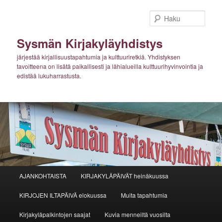
Siirry
sisältöön
Haku
Sysmän Kirjakyläyhdistys
järjestää kirjallisuustapahtumia ja kulttuuriretkiä. Yhdistyksen
tavoitteena on lisätä paikallisesti ja lähialueilla kulttuurihyvinvointia ja
edistää lukuharrastusta.
Päävalikko
AJANKOHTAISTA
KIRJAKYLÄPÄIVÄT heinäkuussa
KIRJOJEN ILTAPÄIVÄ elokuussa
Muita tapahtumia
Kirjakyläpalkintojen saajat
Kuvia menneiltä vuosilta