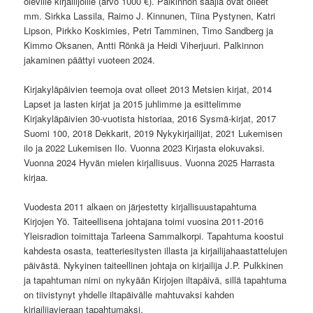
oleville kirjailijoille (arvo 1000 €). Palkinnon saajia ovat olleet
mm. Sirkka Lassila, Raimo J. Kinnunen, Tiina Pystynen, Katri
Lipson, Pirkko Koskimies, Petri Tamminen, Timo Sandberg ja
Kimmo Oksanen, Antti Rönkä ja Heidi Viherjuuri. Palkinnon
jakaminen päättyi vuoteen 2024.
Kirjakyläpäivien teemoja ovat olleet 2013 Metsien kirjat, 2014
Lapset ja lasten kirjat ja 2015 juhlimme ja esittelimme
Kirjakyläpäivien 30-vuotista historiaa, 2016 Sysmä-kirjat, 2017
Suomi 100, 2018 Dekkarit, 2019 Nykykirjailijat, 2021 Lukemisen
ilo ja 2022 Lukemisen Ilo. Vuonna 2023 Kirjasta elokuvaksi.
Vuonna 2024 Hyvän mielen kirjallisuus. Vuonna 2025 Harrasta
kirjaa.
Vuodesta 2011 alkaen on järjestetty kirjallisuustapahtuma
Kirjojen Yö. Taiteellisena johtajana toimi vuosina 2011-2016
Yleisradion toimittaja Tarleena Sammalkorpi. Tapahtuma koostui
kahdesta osasta, teatteriesitysten illasta ja kirjailijahaastattelujen
päivästä. Nykyinen taiteellinen johtaja on kirjailija J.P. Pulkkinen
ja tapahtuman nimi on nykyään Kirjojen iltapäivä, sillä tapahtuma
on tiivistynyt yhdelle iltapäivälle mahtuvaksi kahden
kirjailijavieraan tapahtumaksi.