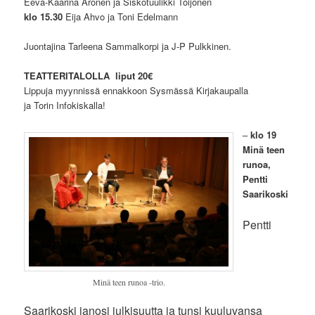
Eeva-Kaarina Aronen ja Siskotuulikki Toijonen
klo 15.30
Eija Ahvo ja Toni Edelmann
Juontajina Tarleena Sammalkorpi ja J-P Pulkkinen.
TEATTERITALOLLA liput 20€
Lippuja myynnissä ennakkoon Sysmässä Kirjakaupalla
ja Torin Infokiskalla!
–
klo 19
Minä teen
runoa,
Pentti
Saarikoski
Pentti
Minä teen runoa -trio.
Saarikoski janosi julkisuutta ja tunsi kuuluvansa