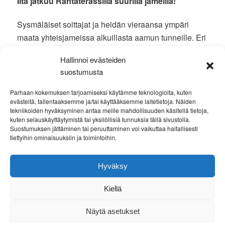
Ilta jatkuu Rantaterassilla suurilla jameilla!
Sysmäläiset soittajat ja heidän vieraansa ympäri
maata yhteisjameissa alkuillasta aamun tunneille. Eri
ikäpolvien ja musiikkityylien kohtaamisessa
Hallinnoi evästeiden
lähemmäs kolmekymmentä musikanttia.
suostumusta
Mukana mm. Aimo, Särkilähden Saha ja Mylly Oy,
Parhaan kokemuksen tarjoamiseksi käytämme teknologioita, kuten
Tuomo Heikkola & U-Bayou, Los Olvidados.
evästeitä, tallentaaksemme ja/tai käyttääksemme laitetietoja. Näiden
tekniikoiden hyväksyminen antaa meille mahdollisuuden käsitellä tietoja,
kuten selauskäyttäytymistä tai yksilöllisiä tunnuksia tällä sivustolla.
Tämän vuoden tapahtumaa tukivat:
Suostumuksen jättäminen tai peruuttaminen voi vaikuttaa haitallisesti
WSOY, Hämeen Taidetoimikunta, Taiteen Keskustoimikunta,
tiettyihin ominaisuuksiin ja toimintoihin.
Sysmän Kunta ja S-Hämeenmaa
.
Hyväksy
Kiellä
Näytä asetukset
TIETOSUOJASELOSTE
Voimanlähteenä WordPress