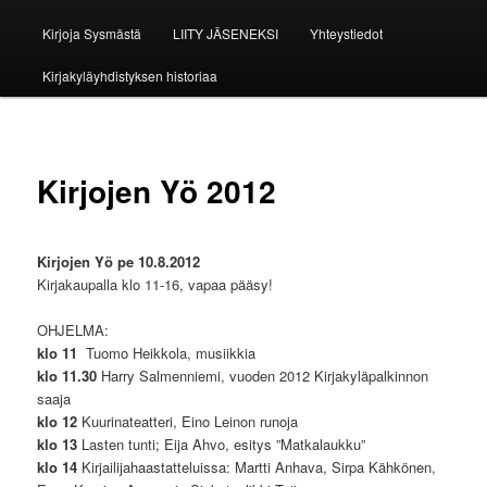
Kirjoja Sysmästä
LIITY JÄSENEKSI
Yhteystiedot
Kirjakyläyhdistyksen historiaa
Kirjojen Yö 2012
Kirjojen Yö pe 10.8.2012
Kirjakaupalla klo 11-16, vapaa pääsy!
OHJELMA:
klo 11
Tuomo Heikkola, musiikkia
klo 11.30
Harry Salmenniemi, vuoden 2012 Kirjakyläpalkinnon
saaja
klo 12
Kuurinateatteri, Eino Leinon runoja
klo 13
Lasten tunti; Eija Ahvo, esitys ”Matkalaukku”
klo 14
Kirjailijahaastatteluissa: Martti Anhava, Sirpa Kähkönen,