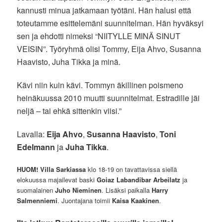
kannusti minua jatkamaan työtäni. Hän halusi että
toteutamme esittelemäni suunnitelman. Hän hyväksyi
sen ja ehdotti nimeksi “NIITYLLE MINÄ SINUT
VEISIN”. Työryhmä olisi Tommy, Eija Ahvo, Susanna
Haavisto, Juha Tikka ja minä.
Kävi niin kuin kävi. Tommyn äkillinen poismeno
heinäkuussa 2010 muutti suunnitelmat. Estradille jäi
neljä – tai ehkä sittenkin viisi.”
Lavalla:
Eija Ahvo
,
Susanna Haavisto
,
Toni
Edelmann
ja
Juha Tikka
.
HUOM! Villa Sarkiassa
klo 18-19 on tavattavissa siellä
elokuussa majailevat baski
Goiaz Labandibar Arbeilatz
ja
suomalainen
Juho Nieminen
. Lisäksi paikalla
Harry
Salmenniemi
. Juontajana toimii
Kaisa Kaakinen
.