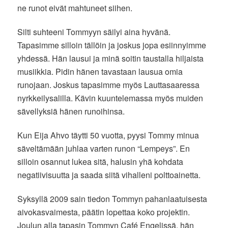
ne runot eivät mahtuneet siihen.
Silti suhteeni Tommyyn säilyi aina hyvänä.
Tapasimme silloin tällöin ja joskus jopa esiinnyimme
yhdessä. Hän lausui ja minä soitin taustalla hiljaista
musiikkia. Pidin hänen tavastaan lausua omia
runojaan. Joskus tapasimme myös Lauttasaaressa
nyrkkeilysalilla. Kävin kuuntelemassa myös muiden
sävellyksiä hänen runoihinsa.
Kun Eija Ahvo täytti 50 vuotta, pyysi Tommy minua
säveltämään juhlaa varten runon “Lempeys”. En
silloin osannut lukea sitä, halusin yhä kohdata
negatiivisuutta ja saada siitä vihalleni polttoainetta.
Syksyllä 2009 sain tiedon Tommyn pahanlaatuisesta
aivokasvaimesta, päätin lopettaa koko projektin.
Joulun alla tapasin Tommyn Café Engelissä, hän