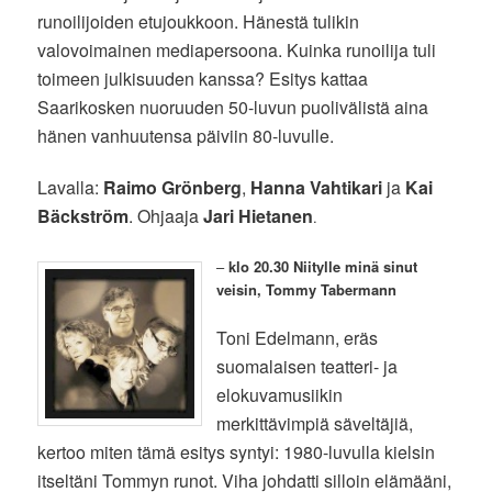
runoilijoiden etujoukkoon. Hänestä tulikin
valovoimainen mediapersoona. Kuinka runoilija tuli
toimeen julkisuuden kanssa? Esitys kattaa
Saarikosken nuoruuden 50-luvun puolivälistä aina
hänen vanhuutensa päiviin 80-luvulle.
Lavalla:
Raimo Grönberg
,
Hanna Vahtikari
ja
Kai
Bäckström
. Ohjaaja
Jari Hietanen
.
–
klo 20.30 Niitylle minä sinut
veisin, Tommy Tabermann
Toni Edelmann, eräs
suomalaisen teatteri- ja
elokuvamusiikin
merkittävimpiä säveltäjiä,
kertoo miten tämä esitys syntyi: 1980-luvulla kielsin
itseltäni Tommyn runot. Viha johdatti silloin elämääni,