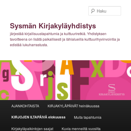
Siirry
sisältöön
Haku
Sysmän Kirjakyläyhdistys
järjestää kirjallisuustapahtumia ja kulttuuriretkiä. Yhdistyksen
tavoitteena on lisätä paikallisesti ja lähialueilla kulttuurihyvinvointia ja
edistää lukuharrastusta.
Päävalikko
AJANKOHTAISTA
KIRJAKYLÄPÄIVÄT heinäkuussa
KIRJOJEN ILTAPÄIVÄ elokuussa
Muita tapahtumia
Kirjakyläpalkintojen saajat
Kuvia menneiltä vuosilta