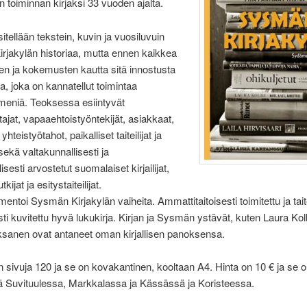
 toiminnan kirjaksi 33 vuoden ajalta.
itellään tekstein, kuvin ja vuosiluvuin
jakylän historiaa, mutta ennen kaikkea
en ja kokemusten kautta sitä innostusta
ta, joka on kannatellut toimintaa
eniä. Teoksessa esiintyvät
ajat, vapaaehtoistyöntekijät, asiakkaat,
yhteistyötahot, paikalliset taiteilijat ja
t sekä valtakunnallisesti ja
sesti arvostetut suomalaiset kirjailijat,
utkijat ja esitystaiteilijat.
mentoi Sysmän Kirjakylän vaiheita. Ammattitaitoisesti toimitettu ja taite
ti kuvitettu hyvä lukukirja. Kirjan ja Sysmän ystävät, kuten Laura Kol
anen ovat antaneet oman kirjallisen panoksensa.
n sivuja 120 ja se on kovakantinen, kooltaan A4. Hinta on 10 € ja se 
 Suvituulessa, Markkalassa ja Kässässä ja Koristeessa.