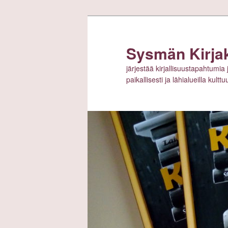
Siirry
sisältöön
Sysmän Kirja
järjestää kirjallisuustapahtumia 
paikallisesti ja lähialueilla kult