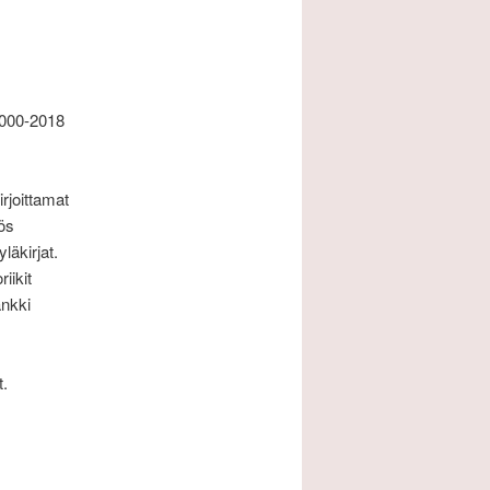
2000-2018
rjoittamat
ös
läkirjat.
iikit
nkki
t.