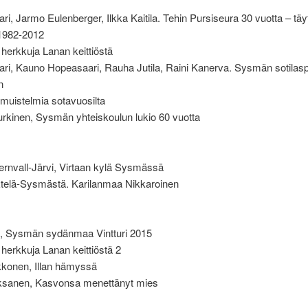
ari, Jarmo Eulenberger, Ilkka Kaitila. Tehin Pursiseura 30 vuotta – täy
 1982-2012
 herkkuja Lanan keittiöstä
ari, Kauno Hopeasaari, Rauha Jutila, Raini Kanerva. Sysmän sotilasp
n
muistelmia sotavuosilta
rkinen, Sysmän yhteiskoulun lukio 60 vuotta
tjernvall-Järvi, Virtaan kylä Sysmässä
 Etelä-Sysmästä. Karilanmaa Nikkaroinen
io, Sysmän sydänmaa Vintturi 2015
 herkkuja Lanan keittiöstä 2
konen, Illan hämyssä
sanen, Kasvonsa menettänyt mies