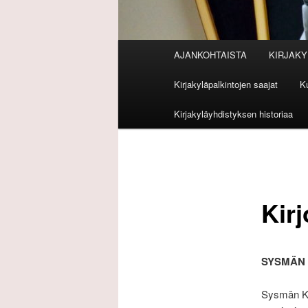
Päävalikko
AJANKOHTAISTA
KIRJAKY
Kirjakyläpalkintojen saajat
Ku
Kirjakyläyhdistyksen historiaa
Kir
SYSMÄN 
Sysmän Ki