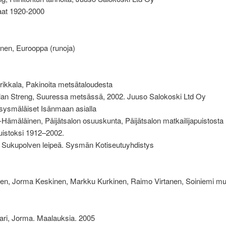
aat 1920-2000
nen, Eurooppa (runoja)
ikkala, Pakinoita metsätaloudesta
llan Streng, Suuressa metsässä, 2002. Juuso Salokoski Ltd Oy
sysmäläiset Isänmaan asialla
Hämäläinen, Päijätsalon osuuskunta, Päijätsalon matkailijapuistosta
uistoksi 1912–2002.
, Sukupolven leipeä. Sysmän Kotiseutuyhdistys
nen, Jorma Keskinen, Markku Kurkinen, Raimo Virtanen, Soiniemi mu
ari, Jorma. Maalauksia. 2005