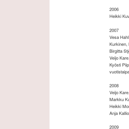
2006
Heikki Ku
2007
Vesa Hahl
Kurkinen, 
Birgitta S
Veijo Kar
Kyösti Pii
vuotistaipa
2008
Veijo Kare
Markku Kur
Heikki Mo
Anja Kalli
2009