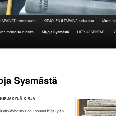
LÄPÄIVÄT heinäkuussa
KIRJOJEN ILTAPÄIVÄ elokuussa
Muita ta
via menneiltä vuosilta
Kirjoja Sysmästä
LIITY JÄSENEKSI
Y
joja Sysmästä
KIRJAKYLÄ-KIRJA
rjakyläyhdistys on koonnut Kirjakylän