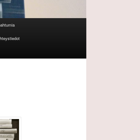
pahtumia
hteystiedot