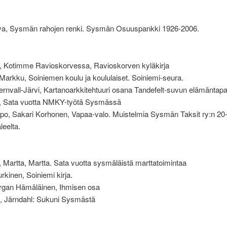
va, Sysmän rahojen renki. Sysmän Osuuspankki 1926-2006.
, Kotimme Ravioskorvessa, Ravioskorven kyläkirja
Markku, Soiniemen koulu ja koululaiset. Soiniemi-seura.
tjernvall-Järvi, Kartanoarkkitehtuuri osana Tandefelt-suvun elämäntapa
e, Sata vuotta NMKY-työtä Sysmässä
ppo, Sakari Korhonen, Vapaa-valo. Muistelmia Sysmän Taksit ry:n 20
leelta.
, Martta, Martta. Sata vuotta sysmäläistä marttatoimintaa
kinen, Soiniemi kirja.
rgan Hämäläinen, Ihmisen osa
o, Järndahl: Sukuni Sysmästä