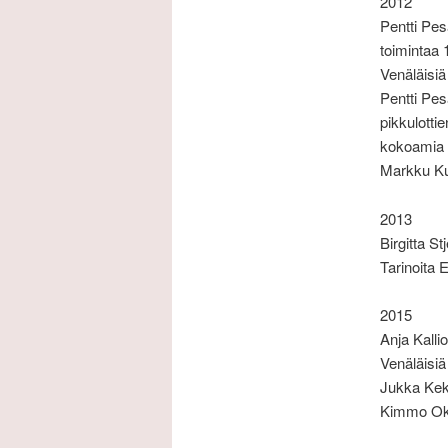
2012
Pentti Pes
toimintaa
Venäläisiä
Pentti Pes
pikkulottie
kokoamia 
Markku Ku
2013
Birgitta S
Tarinoita
2015
Anja Kall
Venäläisiä
Jukka Kek
Kimmo Ok