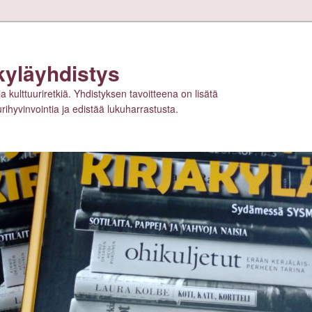
kyläyhdistys
ja kulttuuriretkiä. Yhdistyksen tavoitteena on lisätä
tuurihyvinvointia ja edistää lukuharrastusta.