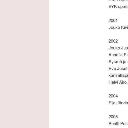
SYK oppil
2001
Jouko Kivi
2002
Jouko Juur
Anne ja E
Sysmä ja 
Eve Josef-
kansallisp
Helvi Airo
2004
Eija Järvi
2005
Pentti Pes