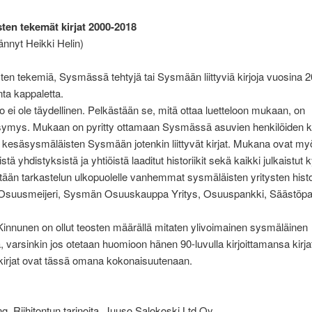
ten tekemät kirjat 2000-2018
rännyt Heikki Helin)
en tekemiä, Sysmässä tehtyjä tai Sysmään liittyviä kirjoja vuosina 
ta kappaletta.
elo ei ole täydellinen. Pelkästään se, mitä ottaa luetteloon mukaan, on
symys. Mukaan on pyritty ottamaan Sysmässä asuvien henkilöiden ki
ä kesäsysmäläisten Sysmään jotenkin liittyvät kirjat. Mukana ovat my
tä yhdistyksistä ja yhtiöistä laaditut historiikit sekä kaikki julkaistut ky
tään tarkastelun ulkopuolelle vanhemmat sysmäläisten yritysten histor
suusmeijeri, Sysmän Osuuskauppa Yritys, Osuuspankki, Säästöpa
innunen on ollut teosten määrällä mitaten ylivoimainen sysmäläinen
jä, varsinkin jos otetaan huomioon hänen 90-luvulla kirjoittamansa kirja
kirjat ovat tässä omana kokonaisuutenaan.
ng, Riihitontun tarinoita, Juuso Salokoski Ltd Oy