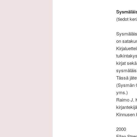
Sysmäläis
(tiedot ke
Sysmäläist
on satakun
Kirjaluett
tulkintaky
kirjat sek
sysmäläisis
Tässä jäte
(Sysmän O
yms.)
Raimo J. K
kirjanteki
Kinnusen 
2000
Ellan Stre