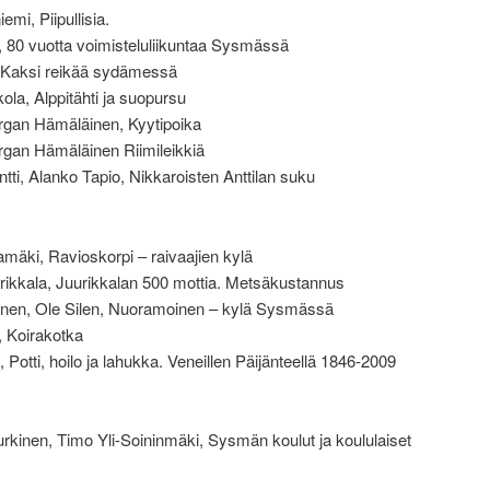
emi, Piipullisia.
, 80 vuotta voimisteluliikuntaa Sysmässä
, Kaksi reikää sydämessä
ola, Alppitähti ja suopursu
rgan Hämäläinen, Kyytipoika
rgan Hämäläinen Riimileikkiä
tti, Alanko Tapio, Nikkaroisten Anttilan suku
amäki, Ravioskorpi – raivaajien kylä
rikkala, Juurikkalan 500 mottia. Metsäkustannus
inen, Ole Silen, Nuoramoinen – kylä Sysmässä
, Koirakotka
, Potti, hoilo ja lahukka. Veneillen Päijänteellä 1846-2009
kinen, Timo Yli-Soininmäki, Sysmän koulut ja koululaiset