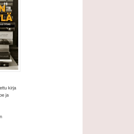
ttu kirja
be ja
on