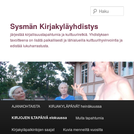
Siirry
sisältöön
Haku
Sysmän Kirjakyläyhdistys
järjestää kirjallisuustapahtumia ja kulttuuriretkiä. Yhdistyksen
tavoitteena on lisätä paikallisesti ja lähialueilla kulttuurihyvinvointia ja
edistää lukuharrastusta.
Päävalikko
AJANKOHTAISTA
KIRJAKYLÄPÄIVÄT heinäkuussa
KIRJOJEN ILTAPÄIVÄ elokuussa
Muita tapahtumia
Kirjakyläpalkintojen saajat
Kuvia menneiltä vuosilta