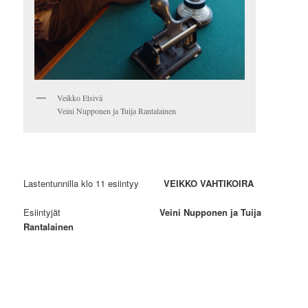
Veikko Etsivä
Veini Nupponen ja Tuija Rantalainen
Lastentunnilla klo 11 esiintyy
VEIKKO VAHTIKOIRA
Esiintyjät
Veini Nupponen ja Tuija
Rantalainen