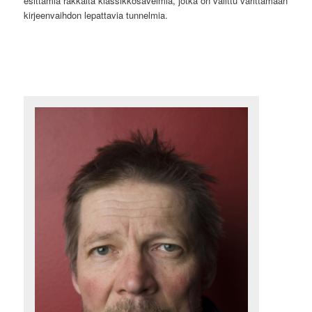
esittämiä rakkaita klassikkosävelmiä, jotka on valittu värittämään
kirjeenvaihdon lepattavia tunnelmia.