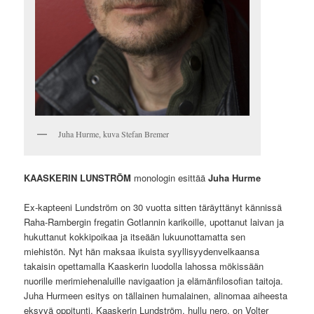
Juha Hurme, kuva Stefan Bremer
KAASKERIN LUNSTRÖM
monologin esittää
Juha Hurme
Ex-kapteeni Lundström on 30 vuotta sitten täräyttänyt kännissä
Raha-Rambergin fregatin Gotlannin karikoille, upottanut laivan ja
hukuttanut kokkipoikaa ja itseään lukuunottamatta sen
miehistön. Nyt hän maksaa ikuista syyllisyydenvelkaansa
takaisin opettamalla Kaaskerin luodolla lahossa mökissään
nuorille merimiehenaluille navigaation ja elämänfilosofian taitoja.
Juha Hurmeen esitys on tällainen humalainen, alinomaa aiheesta
eksyvä oppitunti. Kaaskerin Lundström, hullu nero, on Volter